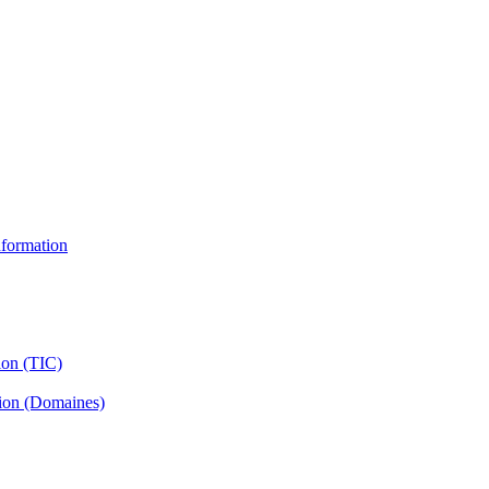
information
ion (TIC)
tion (Domaines)