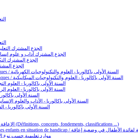
التعليم 
التعليم ا
ignement original / الجذع المشترك التعليم الأصيل
commun - Lettres et Sciences humaines / الجذع المشترك آداب و علوم إنسانية
nche technologique / الجذع المشترك التكنولوجي
ntifique / الجذع المشترك العلمي
1ère année BAC - Sciences et technologies électriques / السنة الأولى باكالوريا - العلوم والتكنولوجيات الكهربائية
1ère année BAC - Sciences et technologies mécaniques / السنة الأولى باكالوريا - العلوم والتكنولوجيات الميكانيكية
AC - Sciences expérimentales / السنة الأولى باكالوريا - العلوم التجريبية
BAC - Sciences mathématiques / السنة الأولى باكالوريا - العلوم الرياضية
 السنة الأولى باكالوريا – اللغة العربية
e année BAC - Lettres et sciences humaines / السنة الأولى باكالوريا - الآداب والعلوم الإنسانية
quées / السنة الأولى باكالوريا - الفنون التطبيقية
Handicap et Éducation inclusive / الإعاقة والتربية الدامجة (Définitions, concepts, fondements, classifications ...)
Programme national de l’éducation inclusive pour les enfants en situation de h
ucatives par type d’handicap / موارد تعليمية حسب نوع الإعاقة