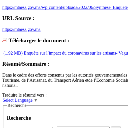
https://mtaess.gov.ma/wp-content/uploads/2022/06/Synthese_Enqu
URL Source :
https://mtaess.gov.ma
Télécharger le document :
(1,92 MB)
Enquête sur l’impact du coronavirus sur les artisans- Vague
Résumé/Sommaire :
Dans le cadre des efforts consentis par les autorités gouvernementale
Tourisme, de l’Artisanat, du Transport Aérien etde l’Economie Sociale 
national.
Traduire le résumé vers :
Select Language
▼
Recherche
Recherche