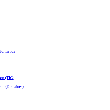
information
ion (TIC)
tion (Domaines)