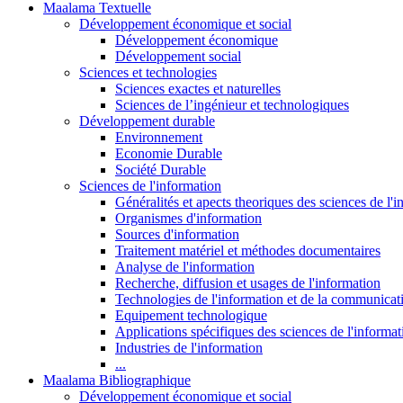
Maalama Textuelle
Développement économique et social
Développement économique
Développement social
Sciences et technologies
Sciences exactes et naturelles
Sciences de l’ingénieur et technologiques
Développement durable
Environnement
Economie Durable
Société Durable
Sciences de l'information
Généralités et apects theoriques des sciences de l'
Organismes d'information
Sources d'information
Traitement matériel et méthodes documentaires
Analyse de l'information
Recherche, diffusion et usages de l'information
Technologies de l'information et de la communicat
Equipement technologique
Applications spécifiques des sciences de l'informa
Industries de l'information
...
Maalama Bibliographique
Développement économique et social