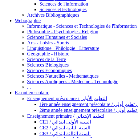
Sciences de l'information
Sciences et technologies
Archives Bibliographiques
Webographie
Informatique - Sciences et Technologies de l'Informatio
Philosophie - Psychologie - Religion
Sciences Humaines et Sociales
Arts - Loisirs - Sports
Linguistique - Philologie - Litterature
Geographie - Histoire
Sciences de la Terre
Sciences Biologiques
Sciences Economiques
Sciences Naturelles - Mathematiques
Sciences Appliquees - Medecine - Technologie
...
E-soutien scolaire
Enseignement préscolaire / التعليم الأولي
1ère année enseignement préscol
2ème année enseignement présc
Enseignement primaire / التعليم الإبتدائي
CE1 / السنة الأولى ابتدائي
CE2 / السنة الثانية ابتدائي
CE3 / السنة الثالثة ابتدائي