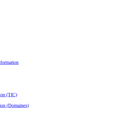
information
ion (TIC)
tion (Domaines)