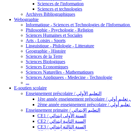
Sciences de l'information
Sciences et technologies
Archives Bibliographiques
Webographie
Informatique - Sciences et Technologies de l'Informatio
Philosophie - Psychologie - Religion
Sciences Humaines et Sociales
Arts - Loisirs - Sports
Linguistique - Philologie - Litterature
Geographie - Histoire
Sciences de la Terre
Sciences Biologiques
Sciences Economiques
Sciences Naturelles - Mathematiques
Sciences Appliquees - Medecine - Technologie
...
E-soutien scolaire
Enseignement préscolaire / التعليم الأولي
1ère année enseignement préscol
2ème année enseignement présc
Enseignement primaire / التعليم الإبتدائي
CE1 / السنة الأولى ابتدائي
CE2 / السنة الثانية ابتدائي
CE3 / السنة الثالثة ابتدائي