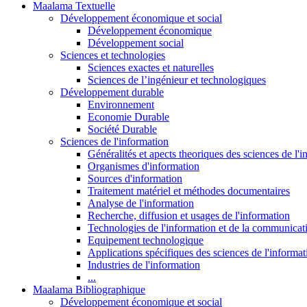
Maalama Textuelle
Développement économique et social
Développement économique
Développement social
Sciences et technologies
Sciences exactes et naturelles
Sciences de l’ingénieur et technologiques
Développement durable
Environnement
Economie Durable
Société Durable
Sciences de l'information
Généralités et apects theoriques des sciences de l'
Organismes d'information
Sources d'information
Traitement matériel et méthodes documentaires
Analyse de l'information
Recherche, diffusion et usages de l'information
Technologies de l'information et de la communicat
Equipement technologique
Applications spécifiques des sciences de l'informa
Industries de l'information
...
Maalama Bibliographique
Développement économique et social