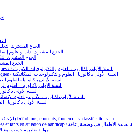
التعليم 
التعليم ا
ignement original / الجذع المشترك التعليم الأصيل
commun - Lettres et Sciences humaines / الجذع المشترك آداب و علوم إنسانية
nche technologique / الجذع المشترك التكنولوجي
ntifique / الجذع المشترك العلمي
1ère année BAC - Sciences et technologies électriques / السنة الأولى باكالوريا - العلوم والتكنولوجيات الكهربائية
1ère année BAC - Sciences et technologies mécaniques / السنة الأولى باكالوريا - العلوم والتكنولوجيات الميكانيكية
AC - Sciences expérimentales / السنة الأولى باكالوريا - العلوم التجريبية
BAC - Sciences mathématiques / السنة الأولى باكالوريا - العلوم الرياضية
 السنة الأولى باكالوريا – اللغة العربية
e année BAC - Lettres et sciences humaines / السنة الأولى باكالوريا - الآداب والعلوم الإنسانية
quées / السنة الأولى باكالوريا - الفنون التطبيقية
Handicap et Éducation inclusive / الإعاقة والتربية الدامجة (Définitions, concepts, fondements, classifications ...)
Programme national de l’éducation inclusive pour les enfants en situation de h
ucatives par type d’handicap / موارد تعليمية حسب نوع الإعاقة