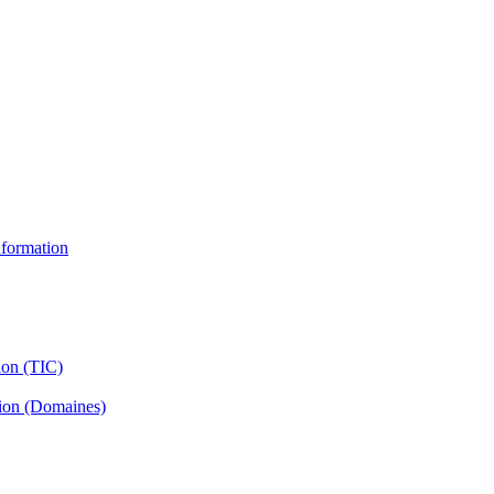
information
ion (TIC)
tion (Domaines)