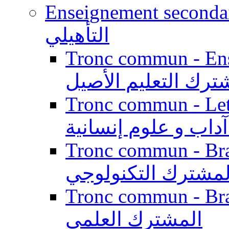
Enseignement secondaire qualifi
التأهيلي
Tronc commun - Enseig
ترك التعليم الأصيل
Tronc commun - Lett
داب و علوم إنسانية
Tronc commun - Branch
لمشترك التكنولوجي
Tronc commun - Branch
المشترك العلمي