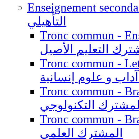
Enseignement secondaire qualifi
التأهيلي
Tronc commun - Enseig
ترك التعليم الأصيل
Tronc commun - Lett
داب و علوم إنسانية
Tronc commun - Branch
لمشترك التكنولوجي
Tronc commun - Branch
المشترك العلمي