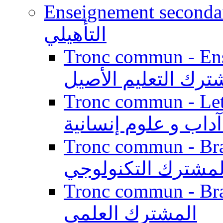
Enseignement secondaire qualifi
التأهيلي
Tronc commun - Enseig
ترك التعليم الأصيل
Tronc commun - Lett
داب و علوم إنسانية
Tronc commun - Branch
لمشترك التكنولوجي
Tronc commun - Branch
المشترك العلمي