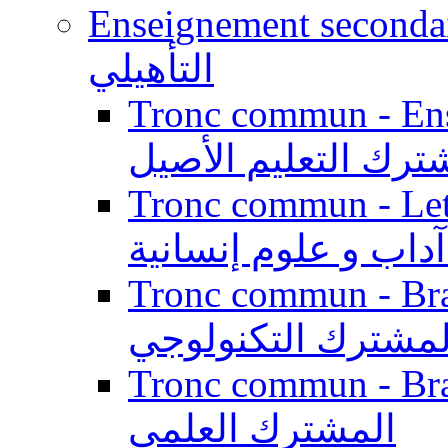
Enseignement secondaire qualifi
التأهيلي
Tronc commun - Enseig
ترك التعليم الأصيل
Tronc commun - Lett
داب و علوم إنسانية
Tronc commun - Branch
لمشترك التكنولوجي
Tronc commun - Branch
المشترك العلمي