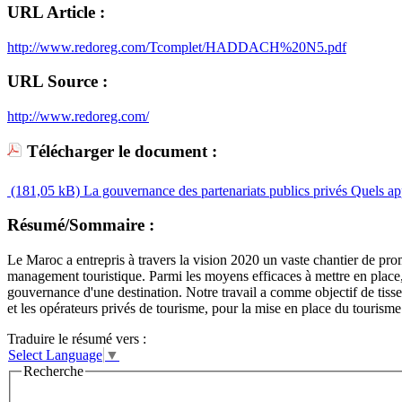
URL Article :
http://www.redoreg.com/Tcomplet/HADDACH%20N5.pdf
URL Source :
http://www.redoreg.com/
Télécharger le document :
(181,05 kB)
La gouvernance des partenariats publics privés Quels app
Résumé/Sommaire :
Le Maroc a entrepris à travers la vision 2020 un vaste chantier de promot
management touristique. Parmi les moyens efficaces à mettre en place, 
gouvernance d'une destination. Notre travail a comme objectif de tiss
et les opérateurs privés de tourisme, pour la mise en place du tourism
Traduire le résumé vers :
Select Language
▼
Recherche