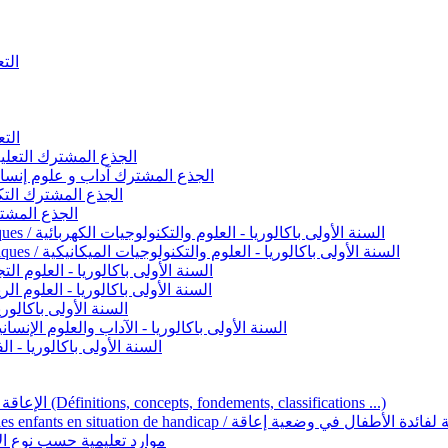
التعليم 
التعليم ا
ignement original / الجذع المشترك التعليم الأصيل
commun - Lettres et Sciences humaines / الجذع المشترك آداب و علوم إنسانية
nche technologique / الجذع المشترك التكنولوجي
ntifique / الجذع المشترك العلمي
1ère année BAC - Sciences et technologies électriques / السنة الأولى باكالوريا - العلوم والتكنولوجيات الكهربائية
1ère année BAC - Sciences et technologies mécaniques / السنة الأولى باكالوريا - العلوم والتكنولوجيات الميكانيكية
AC - Sciences expérimentales / السنة الأولى باكالوريا - العلوم التجريبية
BAC - Sciences mathématiques / السنة الأولى باكالوريا - العلوم الرياضية
 السنة الأولى باكالوريا – اللغة العربية
e année BAC - Lettres et sciences humaines / السنة الأولى باكالوريا - الآداب والعلوم الإنسانية
quées / السنة الأولى باكالوريا - الفنون التطبيقية
Handicap et Éducation inclusive / الإعاقة والتربية الدامجة (Définitions, concepts, fondements, classifications ...)
Programme national de l’éducation inclusive pour les enfants en situation de h
ucatives par type d’handicap / موارد تعليمية حسب نوع الإعاقة