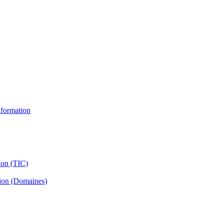
information
ion (TIC)
tion (Domaines)