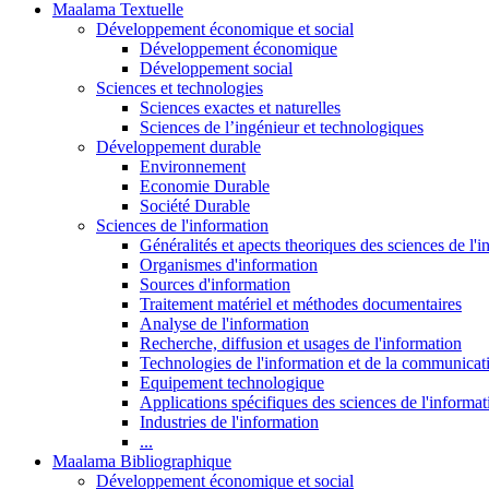
Maalama Textuelle
Développement économique et social
Développement économique
Développement social
Sciences et technologies
Sciences exactes et naturelles
Sciences de l’ingénieur et technologiques
Développement durable
Environnement
Economie Durable
Société Durable
Sciences de l'information
Généralités et apects theoriques des sciences de l'
Organismes d'information
Sources d'information
Traitement matériel et méthodes documentaires
Analyse de l'information
Recherche, diffusion et usages de l'information
Technologies de l'information et de la communicat
Equipement technologique
Applications spécifiques des sciences de l'informa
Industries de l'information
...
Maalama Bibliographique
Développement économique et social