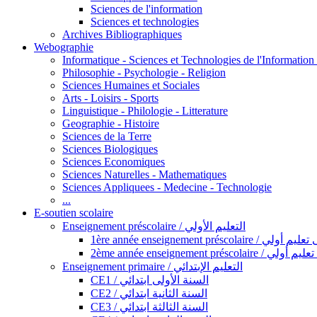
Sciences de l'information
Sciences et technologies
Archives Bibliographiques
Webographie
Informatique - Sciences et Technologies de l'Informatio
Philosophie - Psychologie - Religion
Sciences Humaines et Sociales
Arts - Loisirs - Sports
Linguistique - Philologie - Litterature
Geographie - Histoire
Sciences de la Terre
Sciences Biologiques
Sciences Economiques
Sciences Naturelles - Mathematiques
Sciences Appliquees - Medecine - Technologie
...
E-soutien scolaire
Enseignement préscolaire / التعليم الأولي
1ère année enseignement préscol
2ème année enseignement présc
Enseignement primaire / التعليم الإبتدائي
CE1 / السنة الأولى ابتدائي
CE2 / السنة الثانية ابتدائي
CE3 / السنة الثالثة ابتدائي