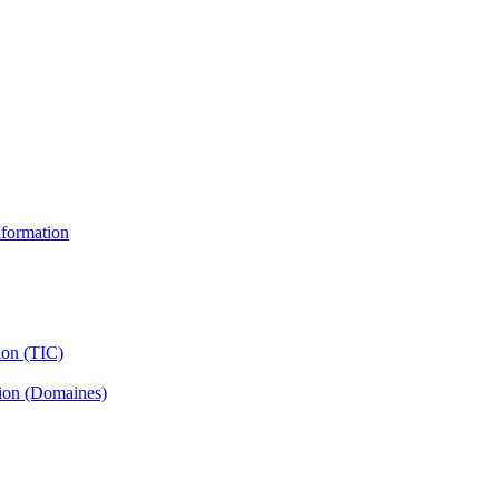
information
ion (TIC)
tion (Domaines)