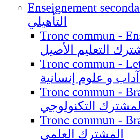
Enseignement secondaire qualifi
التأهيلي
Tronc commun - Enseig
ترك التعليم الأصيل
Tronc commun - Lett
داب و علوم إنسانية
Tronc commun - Branch
لمشترك التكنولوجي
Tronc commun - Branch
المشترك العلمي