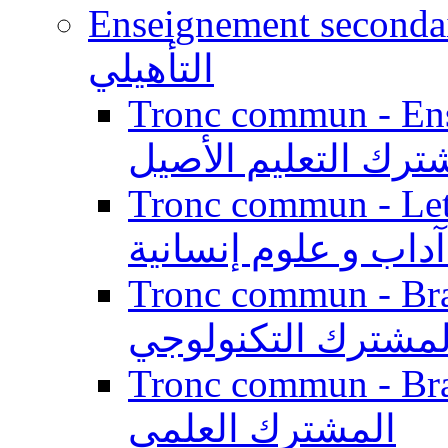
Enseignement secondaire qualifi
التأهيلي
Tronc commun - Enseig
ترك التعليم الأصيل
Tronc commun - Lett
داب و علوم إنسانية
Tronc commun - Branch
لمشترك التكنولوجي
Tronc commun - Branch
المشترك العلمي