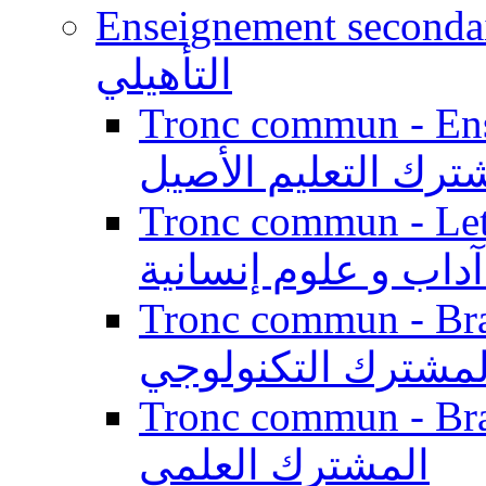
Enseignement secondaire qualifi
التأهيلي
Tronc commun - Enseig
ترك التعليم الأصيل
Tronc commun - Lett
داب و علوم إنسانية
Tronc commun - Branch
لمشترك التكنولوجي
Tronc commun - Branch
المشترك العلمي