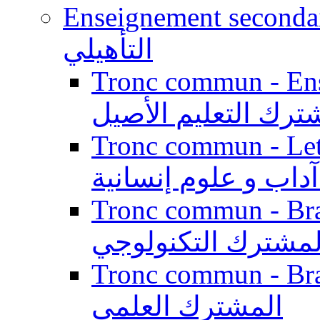
Enseignement secondaire qualifi
التأهيلي
Tronc commun - Enseig
ترك التعليم الأصيل
Tronc commun - Lett
داب و علوم إنسانية
Tronc commun - Branch
لمشترك التكنولوجي
Tronc commun - Branch
المشترك العلمي