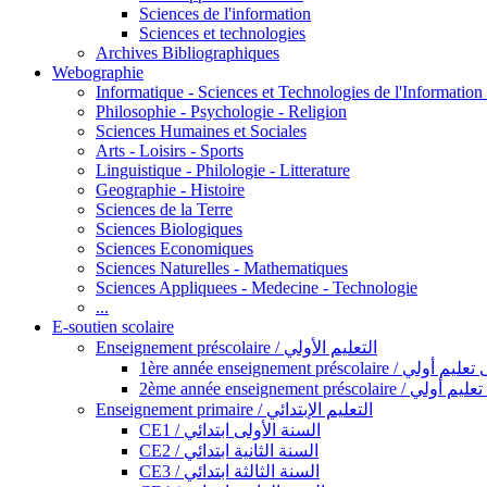
Sciences de l'information
Sciences et technologies
Archives Bibliographiques
Webographie
Informatique - Sciences et Technologies de l'Informatio
Philosophie - Psychologie - Religion
Sciences Humaines et Sociales
Arts - Loisirs - Sports
Linguistique - Philologie - Litterature
Geographie - Histoire
Sciences de la Terre
Sciences Biologiques
Sciences Economiques
Sciences Naturelles - Mathematiques
Sciences Appliquees - Medecine - Technologie
...
E-soutien scolaire
Enseignement préscolaire / التعليم الأولي
1ère année enseignement préscol
2ème année enseignement présc
Enseignement primaire / التعليم الإبتدائي
CE1 / السنة الأولى ابتدائي
CE2 / السنة الثانية ابتدائي
CE3 / السنة الثالثة ابتدائي