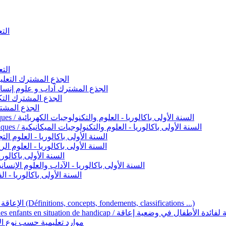
التعليم 
التعليم ا
ignement original / الجذع المشترك التعليم الأصيل
commun - Lettres et Sciences humaines / الجذع المشترك آداب و علوم إنسانية
nche technologique / الجذع المشترك التكنولوجي
ntifique / الجذع المشترك العلمي
1ère année BAC - Sciences et technologies électriques / السنة الأولى باكالوريا - العلوم والتكنولوجيات الكهربائية
1ère année BAC - Sciences et technologies mécaniques / السنة الأولى باكالوريا - العلوم والتكنولوجيات الميكانيكية
AC - Sciences expérimentales / السنة الأولى باكالوريا - العلوم التجريبية
BAC - Sciences mathématiques / السنة الأولى باكالوريا - العلوم الرياضية
 السنة الأولى باكالوريا – اللغة العربية
e année BAC - Lettres et sciences humaines / السنة الأولى باكالوريا - الآداب والعلوم الإنسانية
quées / السنة الأولى باكالوريا - الفنون التطبيقية
Handicap et Éducation inclusive / الإعاقة والتربية الدامجة (Définitions, concepts, fondements, classifications ...)
Programme national de l’éducation inclusive pour les enfants en situation de h
ucatives par type d’handicap / موارد تعليمية حسب نوع الإعاقة