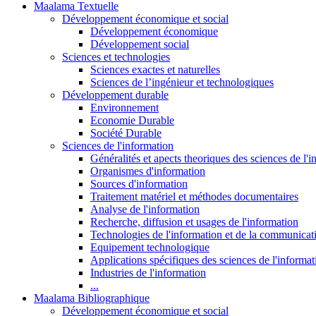
Maalama Textuelle
Développement économique et social
Développement économique
Développement social
Sciences et technologies
Sciences exactes et naturelles
Sciences de l’ingénieur et technologiques
Développement durable
Environnement
Economie Durable
Société Durable
Sciences de l'information
Généralités et apects theoriques des sciences de l'
Organismes d'information
Sources d'information
Traitement matériel et méthodes documentaires
Analyse de l'information
Recherche, diffusion et usages de l'information
Technologies de l'information et de la communicat
Equipement technologique
Applications spécifiques des sciences de l'informa
Industries de l'information
...
Maalama Bibliographique
Développement économique et social