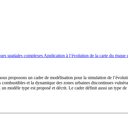
s spatiales complexes Application à l’évolution de la carte du risque d
e, nous proposons un cadre de modélisation pour la simulation de l’évolut
combustibles et la dynamique des zones urbaines discontinues vulnéra
n modèle type est proposé et décrit. Le cadre définit aussi un type de 