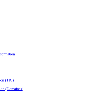
information
ion (TIC)
tion (Domaines)