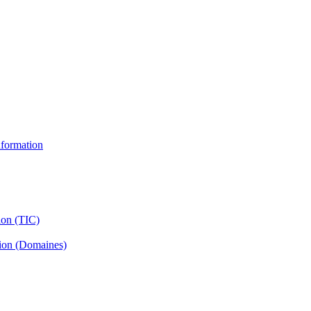
information
ion (TIC)
tion (Domaines)