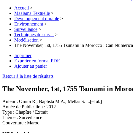
Accueil
>
Maalama Textuelle
>
Développement durable
>
Environnement
>
Surveillance
>
Techniques de surv...
>
Modélisation
>
The November, 1st, 1755 Tsunami in Morocco : Can Numerical M
Imprimer
Exporter en format PDF
Ajouter au panier
Retour à la liste de résultats
The November, 1st, 1755 Tsunami in Moroc
Auteur :
Omira R., Baptista M.A., Mellas S. ...[et al.]
Année de Publication :
2012
Type :
Chapître / Extrait
Thème :
Surveillance
Couverture :
Maroc