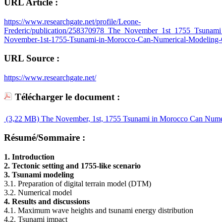
URL Article :
https://www.researchgate.net/profile/Leone-
Frederic/publication/258370978_The_November_1st_1755_Tsunami_
November-1st-1755-Tsunami-in-Morocco-Can-Numerical-Modeling-Clari
URL Source :
https://www.researchgate.net/
Télécharger le document :
(3,22 MB)
The November, 1st, 1755 Tsunami in Morocco Can Numerica
Résumé/Sommaire :
1. Introduction
2. Tectonic setting and 1755-like scenario
3. Tsunami modeling
3.1. Preparation of digital terrain model (DTM)
3.2. Numerical model
4. Results and discussions
4.1. Maximum wave heights and tsunami energy distribution
4.2. Tsunami impact