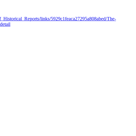
Historical_Reports/links/5929c1feaca27295a808abed/The-
detail