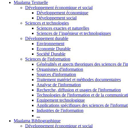
Maalama Textuelle
Développement économique et social
Développement économique
Développement social
Sciences et technologies
Sciences exactes et naturelles
Sciences de l’ingénieur et technologiques
Développement durable
Environnement
Economie Durable
Société Durable
Sciences de l'information
Généralités et apects theoriques des sciences de l'
Organismes d'information
Sources d'information
Traitement matériel et méthodes documentaires
Analyse de l'information
Recherche, diffusion et usages de l'information
Technologies de l'information et de la communicat
Equipement technologique
Applications spécifiques des sciences de l'informa
Industries de l'information
...
Maalama Bibliographique
Développement économique et social