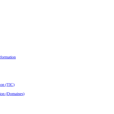
information
ion (TIC)
tion (Domaines)