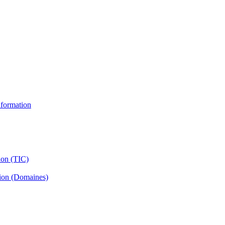
information
ion (TIC)
tion (Domaines)