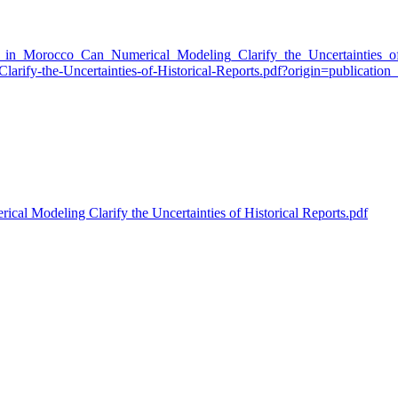
in_Morocco_Can_Numerical_Modeling_Clarify_the_Uncertainties_of_
fy-the-Uncertainties-of-Historical-Reports.pdf?origin=publication_
l Modeling Clarify the Uncertainties of Historical Reports.pdf