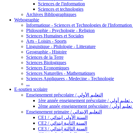
Sciences de l'information
Sciences et technologies
Archives Bibliographiques
Webographie
Informatique - Sciences et Technologies de l'Informatio
Philosophie - Psychologie - Religion
Sciences Humaines et Sociales
Arts - Loisirs - Sports
Linguistique - Philologie - Litterature
Geographie - Histoire
Sciences de la Terre
Sciences Biologiques
Sciences Economiques
Sciences Naturelles - Mathematiques
Sciences Appliquees - Medecine - Technologie
...
E-soutien scolaire
Enseignement préscolaire / التعليم الأولي
1ère année enseignement préscol
2ème année enseignement présc
Enseignement primaire / التعليم الإبتدائي
CE1 / السنة الأولى ابتدائي
CE2 / السنة الثانية ابتدائي
CE3 / السنة الثالثة ابتدائي