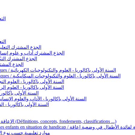
التعليم 
التعليم ا
ignement original / الجذع المشترك التعليم الأصيل
commun - Lettres et Sciences humaines / الجذع المشترك آداب و علوم إنسانية
nche technologique / الجذع المشترك التكنولوجي
ntifique / الجذع المشترك العلمي
1ère année BAC - Sciences et technologies électriques / السنة الأولى باكالوريا - العلوم والتكنولوجيات الكهربائية
1ère année BAC - Sciences et technologies mécaniques / السنة الأولى باكالوريا - العلوم والتكنولوجيات الميكانيكية
AC - Sciences expérimentales / السنة الأولى باكالوريا - العلوم التجريبية
BAC - Sciences mathématiques / السنة الأولى باكالوريا - العلوم الرياضية
 السنة الأولى باكالوريا – اللغة العربية
e année BAC - Lettres et sciences humaines / السنة الأولى باكالوريا - الآداب والعلوم الإنسانية
quées / السنة الأولى باكالوريا - الفنون التطبيقية
Handicap et Éducation inclusive / الإعاقة والتربية الدامجة (Définitions, concepts, fondements, classifications ...)
Programme national de l’éducation inclusive pour les enfants en situation de h
ucatives par type d’handicap / موارد تعليمية حسب نوع الإعاقة