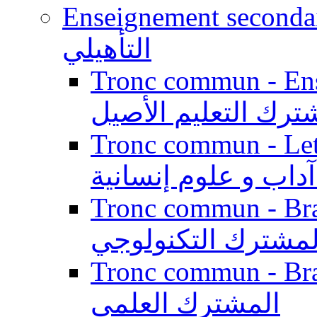
Enseignement secondaire qualifi
التأهيلي
Tronc commun - Enseig
ترك التعليم الأصيل
Tronc commun - Lett
داب و علوم إنسانية
Tronc commun - Branch
لمشترك التكنولوجي
Tronc commun - Branch
المشترك العلمي