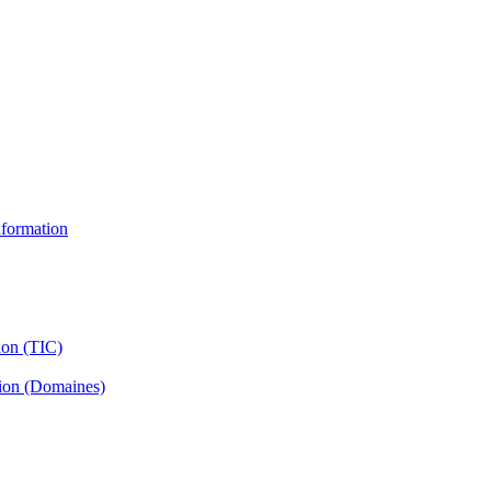
information
ion (TIC)
tion (Domaines)