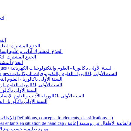
التعليم 
التعليم ا
ignement original / الجذع المشترك التعليم الأصيل
commun - Lettres et Sciences humaines / الجذع المشترك آداب و علوم إنسانية
nche technologique / الجذع المشترك التكنولوجي
ntifique / الجذع المشترك العلمي
1ère année BAC - Sciences et technologies électriques / السنة الأولى باكالوريا - العلوم والتكنولوجيات الكهربائية
1ère année BAC - Sciences et technologies mécaniques / السنة الأولى باكالوريا - العلوم والتكنولوجيات الميكانيكية
AC - Sciences expérimentales / السنة الأولى باكالوريا - العلوم التجريبية
BAC - Sciences mathématiques / السنة الأولى باكالوريا - العلوم الرياضية
 السنة الأولى باكالوريا – اللغة العربية
e année BAC - Lettres et sciences humaines / السنة الأولى باكالوريا - الآداب والعلوم الإنسانية
quées / السنة الأولى باكالوريا - الفنون التطبيقية
Handicap et Éducation inclusive / الإعاقة والتربية الدامجة (Définitions, concepts, fondements, classifications ...)
Programme national de l’éducation inclusive pour les enfants en situation de h
ucatives par type d’handicap / موارد تعليمية حسب نوع الإعاقة