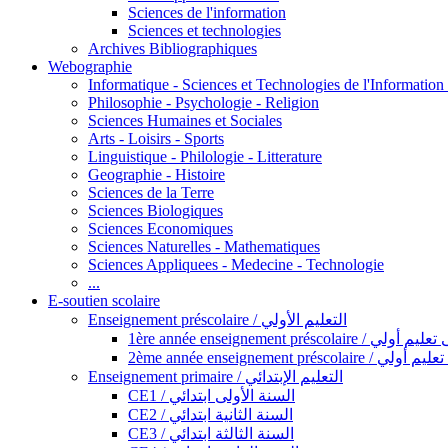
Sciences de l'information
Sciences et technologies
Archives Bibliographiques
Webographie
Informatique - Sciences et Technologies de l'Informatio
Philosophie - Psychologie - Religion
Sciences Humaines et Sociales
Arts - Loisirs - Sports
Linguistique - Philologie - Litterature
Geographie - Histoire
Sciences de la Terre
Sciences Biologiques
Sciences Economiques
Sciences Naturelles - Mathematiques
Sciences Appliquees - Medecine - Technologie
...
E-soutien scolaire
Enseignement préscolaire / التعليم الأولي
1ère année enseignement préscol
2ème année enseignement présc
Enseignement primaire / التعليم الإبتدائي
CE1 / السنة الأولى ابتدائي
CE2 / السنة الثانية ابتدائي
CE3 / السنة الثالثة ابتدائي