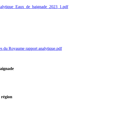
nalytique_Eaux_de_baignade_2023_1.pdf
ges du Royaume rapport analytique.pdf
baignade
 région