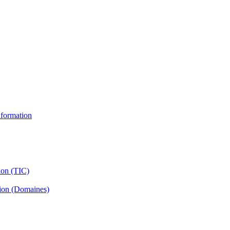
information
ion (TIC)
tion (Domaines)