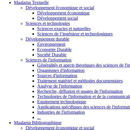
Maalama Textuelle
Développement économique et social
Développement économique
Développement social
Sciences et technologies
Sciences exactes et naturelles
Sciences de l’ingénieur et technologiques
Développement durable
Environnement
Economie Durable
Société Durable
Sciences de l'information
Généralités et apects theoriques des sciences de l'
Organismes d'information
Sources d'information
Traitement matériel et méthodes documentaires
Analyse de l'information
Recherche, diffusion et usages de l'information
Technologies de l'information et de la communicat
Equipement technologique
Applications spécifiques des sciences de l'informa
Industries de l'information
...
Maalama Bibliographique
Développement économique et social