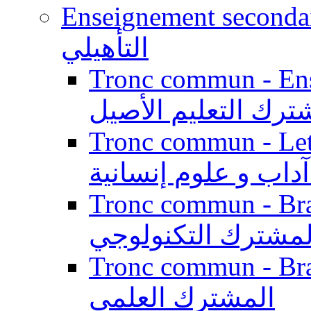
Enseignement secondaire qualifi
التأهيلي
Tronc commun - Enseig
ترك التعليم الأصيل
Tronc commun - Lett
داب و علوم إنسانية
Tronc commun - Branch
لمشترك التكنولوجي
Tronc commun - Branch
المشترك العلمي