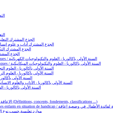
التعليم 
التعليم ا
ignement original / الجذع المشترك التعليم الأصيل
commun - Lettres et Sciences humaines / الجذع المشترك آداب و علوم إنسانية
nche technologique / الجذع المشترك التكنولوجي
ntifique / الجذع المشترك العلمي
1ère année BAC - Sciences et technologies électriques / السنة الأولى باكالوريا - العلوم والتكنولوجيات الكهربائية
1ère année BAC - Sciences et technologies mécaniques / السنة الأولى باكالوريا - العلوم والتكنولوجيات الميكانيكية
AC - Sciences expérimentales / السنة الأولى باكالوريا - العلوم التجريبية
BAC - Sciences mathématiques / السنة الأولى باكالوريا - العلوم الرياضية
 السنة الأولى باكالوريا – اللغة العربية
e année BAC - Lettres et sciences humaines / السنة الأولى باكالوريا - الآداب والعلوم الإنسانية
quées / السنة الأولى باكالوريا - الفنون التطبيقية
Handicap et Éducation inclusive / الإعاقة والتربية الدامجة (Définitions, concepts, fondements, classifications ...)
Programme national de l’éducation inclusive pour les enfants en situation de h
ucatives par type d’handicap / موارد تعليمية حسب نوع الإعاقة