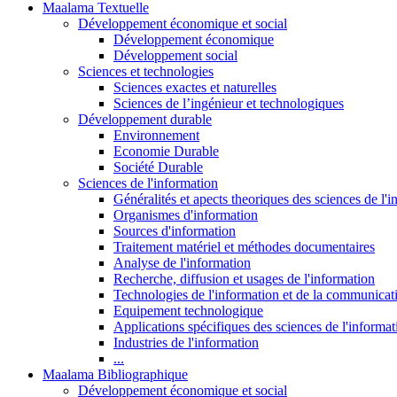
Maalama Textuelle
Développement économique et social
Développement économique
Développement social
Sciences et technologies
Sciences exactes et naturelles
Sciences de l’ingénieur et technologiques
Développement durable
Environnement
Economie Durable
Société Durable
Sciences de l'information
Généralités et apects theoriques des sciences de l'
Organismes d'information
Sources d'information
Traitement matériel et méthodes documentaires
Analyse de l'information
Recherche, diffusion et usages de l'information
Technologies de l'information et de la communicat
Equipement technologique
Applications spécifiques des sciences de l'informa
Industries de l'information
...
Maalama Bibliographique
Développement économique et social