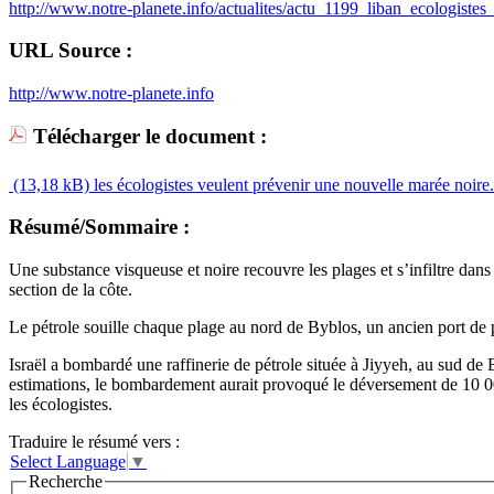
http://www.notre-planete.info/actualites/actu_1199_liban_ecologiste
URL Source :
http://www.notre-planete.info
Télécharger le document :
(13,18 kB)
les écologistes veulent prévenir une nouvelle marée noire
Résumé/Sommaire :
Une substance visqueuse et noire recouvre les plages et s’infiltre dan
section de la côte.
Le pétrole souille chaque plage au nord de Byblos, un ancien port de 
Israël a bombardé une raffinerie de pétrole située à Jiyyeh, au sud de B
estimations, le bombardement aurait provoqué le déversement de 10 000
les écologistes.
Traduire le résumé vers :
Select Language
▼
Recherche