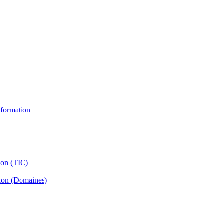
information
ion (TIC)
tion (Domaines)