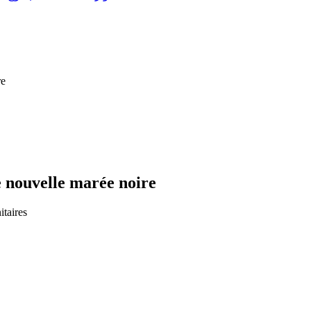
re
e nouvelle marée noire
taires