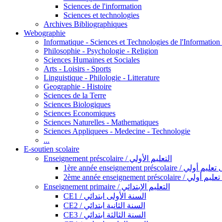
Sciences de l'information
Sciences et technologies
Archives Bibliographiques
Webographie
Informatique - Sciences et Technologies de l'Informatio
Philosophie - Psychologie - Religion
Sciences Humaines et Sociales
Arts - Loisirs - Sports
Linguistique - Philologie - Litterature
Geographie - Histoire
Sciences de la Terre
Sciences Biologiques
Sciences Economiques
Sciences Naturelles - Mathematiques
Sciences Appliquees - Medecine - Technologie
...
E-soutien scolaire
Enseignement préscolaire / التعليم الأولي
1ère année enseignement préscol
2ème année enseignement présc
Enseignement primaire / التعليم الإبتدائي
CE1 / السنة الأولى ابتدائي
CE2 / السنة الثانية ابتدائي
CE3 / السنة الثالثة ابتدائي