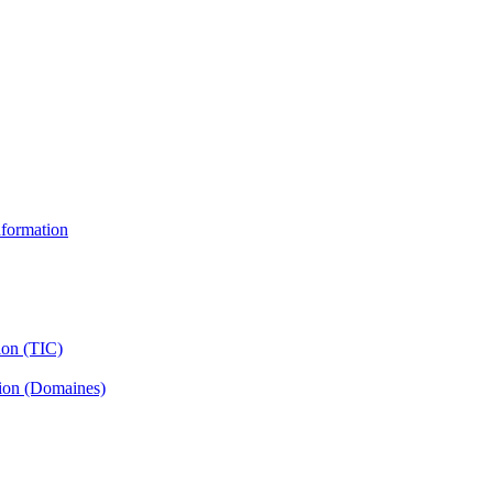
information
ion (TIC)
tion (Domaines)