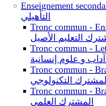
Enseignement secondaire qualifi
التأهيلي
Tronc commun - Enseig
ترك التعليم الأصيل
Tronc commun - Lett
داب و علوم إنسانية
Tronc commun - Branch
لمشترك التكنولوجي
Tronc commun - Branch
المشترك العلمي