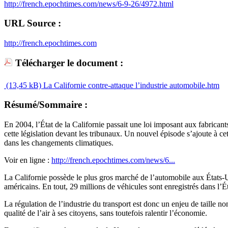
http://french.epochtimes.com/news/6-9-26/4972.html
URL Source :
http://french.epochtimes.com
Télécharger le document :
(13,45 kB)
La Californie contre-attaque l’industrie automobile.htm
Résumé/Sommaire :
En 2004, l’État de la Californie passait une loi imposant aux fabrica
cette législation devant les tribunaux. Un nouvel épisode s’ajoute à c
dans les changements climatiques.
Voir en ligne :
http://french.epochtimes.com/news/6...
La Californie possède le plus gros marché de l’automobile aux États-Un
américains. En tout, 29 millions de véhicules sont enregistrés dans l’É
La régulation de l’industrie du transport est donc un enjeu de taille 
qualité de l’air à ses citoyens, sans toutefois ralentir l’économie.