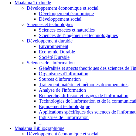
Maalama Textuelle
Développement économique et social
Développement économique
Développement social
Sciences et technologies
Sciences exactes et naturelles
Sciences de l’ingénieur et technologiques
Développement durable
Environnement
Economie Durable
Société Durable
Sciences de l'information
Généralités et apects theoriques des sciences de l'
Organismes d'information
Sources d'information
Traitement matériel et méthodes documentaires
Analyse de l'information
Recherche, diffusion et usages de l'information
Technologies de l'information et de la communicat
Equipement technologique
Applications spécifiques des sciences de l'informa
Industries de l'information
...
Maalama Bibliographique
Développement économique et social