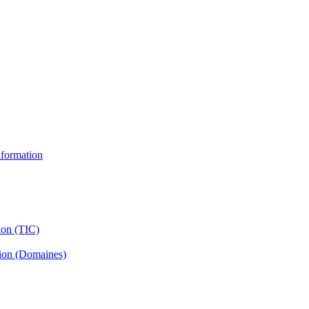
information
ion (TIC)
tion (Domaines)