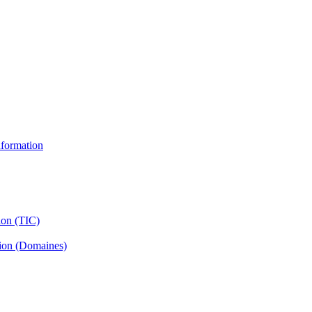
information
ion (TIC)
tion (Domaines)