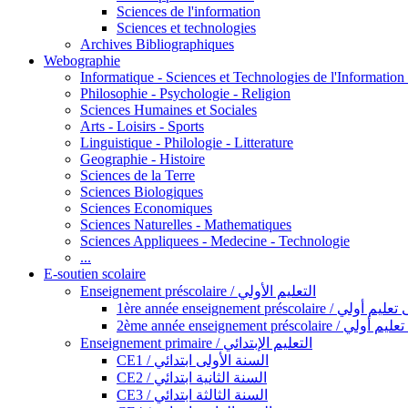
Sciences de l'information
Sciences et technologies
Archives Bibliographiques
Webographie
Informatique - Sciences et Technologies de l'Informatio
Philosophie - Psychologie - Religion
Sciences Humaines et Sociales
Arts - Loisirs - Sports
Linguistique - Philologie - Litterature
Geographie - Histoire
Sciences de la Terre
Sciences Biologiques
Sciences Economiques
Sciences Naturelles - Mathematiques
Sciences Appliquees - Medecine - Technologie
...
E-soutien scolaire
Enseignement préscolaire / التعليم الأولي
1ère année enseignement préscol
2ème année enseignement présc
Enseignement primaire / التعليم الإبتدائي
CE1 / السنة الأولى ابتدائي
CE2 / السنة الثانية ابتدائي
CE3 / السنة الثالثة ابتدائي