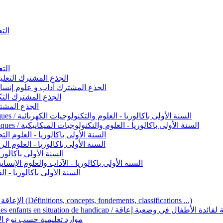
التعليم 
التعليم ا
ignement original / الجذع المشترك التعليم الأصيل
commun - Lettres et Sciences humaines / الجذع المشترك آداب و علوم إنسانية
nche technologique / الجذع المشترك التكنولوجي
ntifique / الجذع المشترك العلمي
1ère année BAC - Sciences et technologies électriques / السنة الأولى باكالوريا - العلوم والتكنولوجيات الكهربائية
1ère année BAC - Sciences et technologies mécaniques / السنة الأولى باكالوريا - العلوم والتكنولوجيات الميكانيكية
AC - Sciences expérimentales / السنة الأولى باكالوريا - العلوم التجريبية
BAC - Sciences mathématiques / السنة الأولى باكالوريا - العلوم الرياضية
 السنة الأولى باكالوريا – اللغة العربية
e année BAC - Lettres et sciences humaines / السنة الأولى باكالوريا - الآداب والعلوم الإنسانية
quées / السنة الأولى باكالوريا - الفنون التطبيقية
Handicap et Éducation inclusive / الإعاقة والتربية الدامجة (Définitions, concepts, fondements, classifications ...)
Programme national de l’éducation inclusive pour les enfants en situation de h
ucatives par type d’handicap / موارد تعليمية حسب نوع الإعاقة