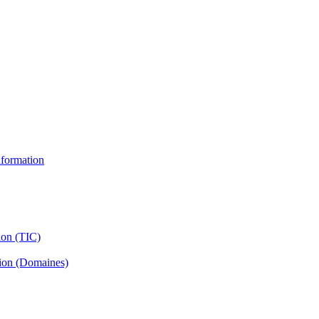
information
ion (TIC)
tion (Domaines)