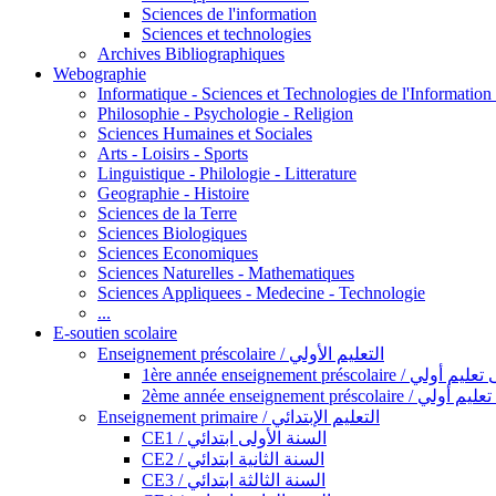
Sciences de l'information
Sciences et technologies
Archives Bibliographiques
Webographie
Informatique - Sciences et Technologies de l'Informatio
Philosophie - Psychologie - Religion
Sciences Humaines et Sociales
Arts - Loisirs - Sports
Linguistique - Philologie - Litterature
Geographie - Histoire
Sciences de la Terre
Sciences Biologiques
Sciences Economiques
Sciences Naturelles - Mathematiques
Sciences Appliquees - Medecine - Technologie
...
E-soutien scolaire
Enseignement préscolaire / التعليم الأولي
1ère année enseignement préscol
2ème année enseignement présc
Enseignement primaire / التعليم الإبتدائي
CE1 / السنة الأولى ابتدائي
CE2 / السنة الثانية ابتدائي
CE3 / السنة الثالثة ابتدائي