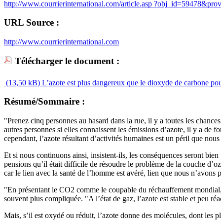
http://www.courrierinternational.com/article.asp ?obj_id=59478&p
URL Source :
http://www.courrierinternational.com
Télécharger le document :
(13,50 kB)
L’azote est plus dangereux que le dioxyde de carbone pou
Résumé/Sommaire :
"Prenez cinq personnes au hasard dans la rue, il y a toutes les chan
autres personnes si elles connaissent les émissions d’azote, il y a de 
cependant, l’azote résultant d’activités humaines est un péril que nous
Et si nous continuons ainsi, insistent-ils, les conséquences seront bien
pensions qu’il était difficile de résoudre le problème de la couche d’
car le lien avec la santé de l’homme est avéré, lien que nous n’avon
"En présentant le CO2 comme le coupable du réchauffement mondial, on 
souvent plus compliquée. "A l’état de gaz, l’azote est stable et peu réac
Mais, s’il est oxydé ou réduit, l’azote donne des molécules, dont les p