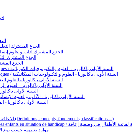
التعليم 
التعليم ا
ignement original / الجذع المشترك التعليم الأصيل
commun - Lettres et Sciences humaines / الجذع المشترك آداب و علوم إنسانية
nche technologique / الجذع المشترك التكنولوجي
ntifique / الجذع المشترك العلمي
1ère année BAC - Sciences et technologies électriques / السنة الأولى باكالوريا - العلوم والتكنولوجيات الكهربائية
1ère année BAC - Sciences et technologies mécaniques / السنة الأولى باكالوريا - العلوم والتكنولوجيات الميكانيكية
AC - Sciences expérimentales / السنة الأولى باكالوريا - العلوم التجريبية
BAC - Sciences mathématiques / السنة الأولى باكالوريا - العلوم الرياضية
 السنة الأولى باكالوريا – اللغة العربية
e année BAC - Lettres et sciences humaines / السنة الأولى باكالوريا - الآداب والعلوم الإنسانية
quées / السنة الأولى باكالوريا - الفنون التطبيقية
Handicap et Éducation inclusive / الإعاقة والتربية الدامجة (Définitions, concepts, fondements, classifications ...)
Programme national de l’éducation inclusive pour les enfants en situation de h
ucatives par type d’handicap / موارد تعليمية حسب نوع الإعاقة