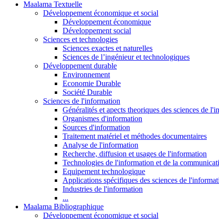
Maalama Textuelle
Développement économique et social
Développement économique
Développement social
Sciences et technologies
Sciences exactes et naturelles
Sciences de l’ingénieur et technologiques
Développement durable
Environnement
Economie Durable
Société Durable
Sciences de l'information
Généralités et apects theoriques des sciences de l'
Organismes d'information
Sources d'information
Traitement matériel et méthodes documentaires
Analyse de l'information
Recherche, diffusion et usages de l'information
Technologies de l'information et de la communicat
Equipement technologique
Applications spécifiques des sciences de l'informa
Industries de l'information
...
Maalama Bibliographique
Développement économique et social