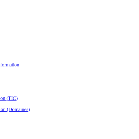
information
ion (TIC)
tion (Domaines)