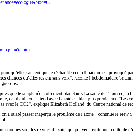
rovenance=ecologie&bloc=02
r la planète.htm
ces pour qu’elles sachent que le réchauffement climatique est provoqué
fortes chances qu’elles restent sans voix", raconte l’hebdomadaire brita
 ignorons.
 pires que le simple réchauffement planétaire. La santé de l’homme, la bi
ozone, celui qui nous attend avec l’azote est bien plus pernicieux. "Les
s pas avec le CO2", explique Elizabeth Holland, du Centre national de 
a laissé passer inaperçu le problème de l’azote", continue le New Scie
tif.
lus connues sont les oxydes d’azote, qui peuvent avoir une multitude d’eff