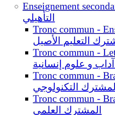
Enseignement secondaire qualifi
التأهيلي
Tronc commun - Enseig
ترك التعليم الأصيل
Tronc commun - Lett
داب و علوم إنسانية
Tronc commun - Branch
لمشترك التكنولوجي
Tronc commun - Branch
المشترك العلمي