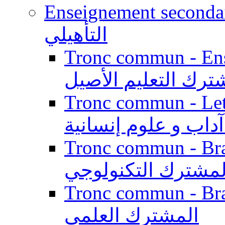
Enseignement secondaire qualifi
التأهيلي
Tronc commun - Enseig
ترك التعليم الأصيل
Tronc commun - Lett
داب و علوم إنسانية
Tronc commun - Branch
لمشترك التكنولوجي
Tronc commun - Branch
المشترك العلمي