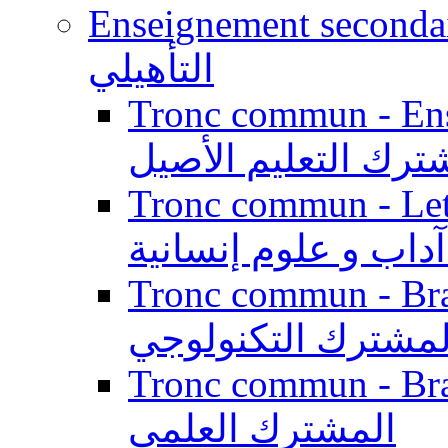
Enseignement secondaire qualifi
التأهيلي
Tronc commun - Enseig
ترك التعليم الأصيل
Tronc commun - Lett
داب و علوم إنسانية
Tronc commun - Branch
لمشترك التكنولوجي
Tronc commun - Branch
المشترك العلمي