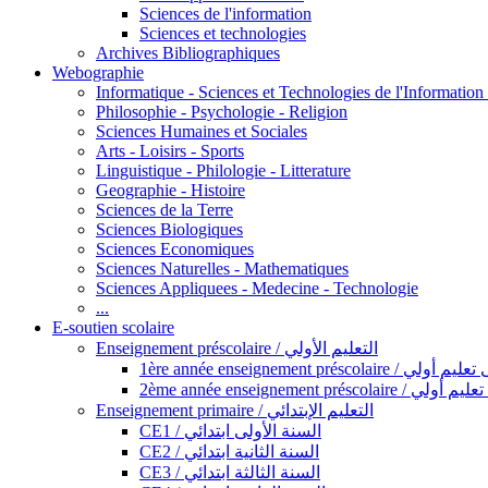
Sciences de l'information
Sciences et technologies
Archives Bibliographiques
Webographie
Informatique - Sciences et Technologies de l'Informatio
Philosophie - Psychologie - Religion
Sciences Humaines et Sociales
Arts - Loisirs - Sports
Linguistique - Philologie - Litterature
Geographie - Histoire
Sciences de la Terre
Sciences Biologiques
Sciences Economiques
Sciences Naturelles - Mathematiques
Sciences Appliquees - Medecine - Technologie
...
E-soutien scolaire
Enseignement préscolaire / التعليم الأولي
1ère année enseignement préscol
2ème année enseignement présc
Enseignement primaire / التعليم الإبتدائي
CE1 / السنة الأولى ابتدائي
CE2 / السنة الثانية ابتدائي
CE3 / السنة الثالثة ابتدائي