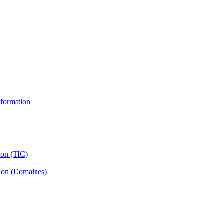
information
ion (TIC)
tion (Domaines)