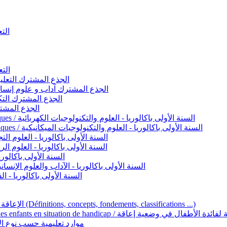
التعليم 
التعليم ا
ignement original / الجذع المشترك التعليم الأصيل
commun - Lettres et Sciences humaines / الجذع المشترك آداب و علوم إنسانية
nche technologique / الجذع المشترك التكنولوجي
ntifique / الجذع المشترك العلمي
1ère année BAC - Sciences et technologies électriques / السنة الأولى باكالوريا - العلوم والتكنولوجيات الكهربائية
1ère année BAC - Sciences et technologies mécaniques / السنة الأولى باكالوريا - العلوم والتكنولوجيات الميكانيكية
AC - Sciences expérimentales / السنة الأولى باكالوريا - العلوم التجريبية
BAC - Sciences mathématiques / السنة الأولى باكالوريا - العلوم الرياضية
 السنة الأولى باكالوريا – اللغة العربية
e année BAC - Lettres et sciences humaines / السنة الأولى باكالوريا - الآداب والعلوم الإنسانية
quées / السنة الأولى باكالوريا - الفنون التطبيقية
Handicap et Éducation inclusive / الإعاقة والتربية الدامجة (Définitions, concepts, fondements, classifications ...)
Programme national de l’éducation inclusive pour les enfants en situation de h
ucatives par type d’handicap / موارد تعليمية حسب نوع الإعاقة