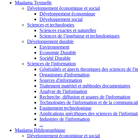
Maalama Textuelle
Développement économique et social
Développement économique
Développement social
Sciences et technologies
Sciences exactes et naturelles
Sciences de l’ingénieur et technologiques
Développement durable
Environnement
Economie Durable
Société Durable
Sciences de l'information
Généralités et apects theoriques des sciences de l'
Organismes d'information
Sources d'information
Traitement matériel et méthodes documentaires
Analyse de l'information
Recherche, diffusion et usages de l'information
Technologies de l'information et de la communicat
Equipement technologique
Applications spécifiques des sciences de l'informa
Industries de l'information
...
Maalama Bibliographique
Développement économique et social