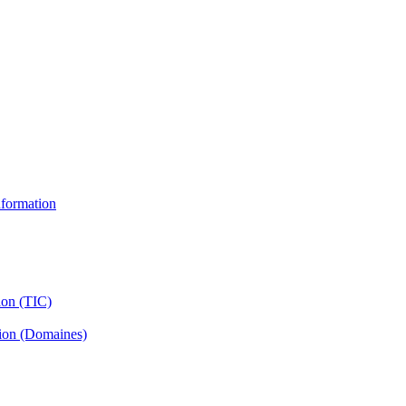
information
ion (TIC)
tion (Domaines)