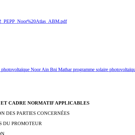
231122_PEPP_Noor%20Atlas_ABM.pdf
re photovoltaïque Noor Ain Bni Mathar programme solaire photovoltaïqu
 ET CADRE NORMATIF APPLICABLES
ON DES PARTIES CONCERNÉES
ES DU PROMOTEUR
ON