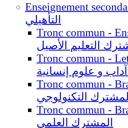
Enseignement secondaire qualifi
التأهيلي
Tronc commun - Enseig
ترك التعليم الأصيل
Tronc commun - Lett
داب و علوم إنسانية
Tronc commun - Branch
لمشترك التكنولوجي
Tronc commun - Branch
المشترك العلمي