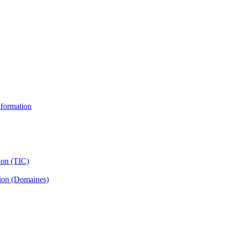
information
ion (TIC)
tion (Domaines)