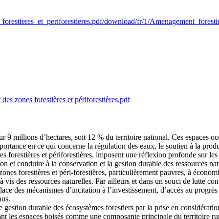
forestieres_et_periforestieres.pdf/download/fr/1/Amenagement_forestier
es zones forestières et périforestières.pdf
r 9 millions d’hectares, soit 12 % du territoire national. Ces espaces 
portance en ce qui concerne la régulation des eaux, le soutien à la prod
 forestières et périforestières, imposent une réflexion profonde sur le
ion et conduire à la conservation et la gestion durable des ressources nat
es forestières et péri-forestières, particulièrement pauvres, à économie
 vis des ressources naturelles. Par ailleurs et dans un souci de lutte cont
ace des mécanismes d’incitation à l’investissement, d’accès au progrès t
nus.
gestion durable des écosystèmes forestiers par la prise en considération
ant les espaces boisés comme une composante principale du territoire rur