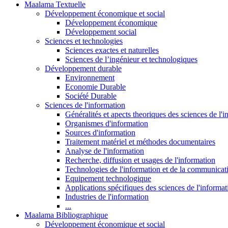
Maalama Textuelle
Développement économique et social
Développement économique
Développement social
Sciences et technologies
Sciences exactes et naturelles
Sciences de l’ingénieur et technologiques
Développement durable
Environnement
Economie Durable
Société Durable
Sciences de l'information
Généralités et apects theoriques des sciences de l'
Organismes d'information
Sources d'information
Traitement matériel et méthodes documentaires
Analyse de l'information
Recherche, diffusion et usages de l'information
Technologies de l'information et de la communicat
Equipement technologique
Applications spécifiques des sciences de l'informa
Industries de l'information
...
Maalama Bibliographique
Développement économique et social