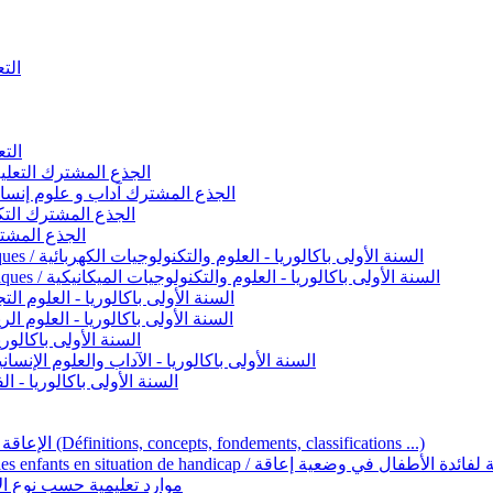
التعليم 
التعليم ا
ignement original / الجذع المشترك التعليم الأصيل
commun - Lettres et Sciences humaines / الجذع المشترك آداب و علوم إنسانية
nche technologique / الجذع المشترك التكنولوجي
ntifique / الجذع المشترك العلمي
1ère année BAC - Sciences et technologies électriques / السنة الأولى باكالوريا - العلوم والتكنولوجيات الكهربائية
1ère année BAC - Sciences et technologies mécaniques / السنة الأولى باكالوريا - العلوم والتكنولوجيات الميكانيكية
AC - Sciences expérimentales / السنة الأولى باكالوريا - العلوم التجريبية
BAC - Sciences mathématiques / السنة الأولى باكالوريا - العلوم الرياضية
 السنة الأولى باكالوريا – اللغة العربية
e année BAC - Lettres et sciences humaines / السنة الأولى باكالوريا - الآداب والعلوم الإنسانية
quées / السنة الأولى باكالوريا - الفنون التطبيقية
Handicap et Éducation inclusive / الإعاقة والتربية الدامجة (Définitions, concepts, fondements, classifications ...)
Programme national de l’éducation inclusive pour les enfants en situation de h
ucatives par type d’handicap / موارد تعليمية حسب نوع الإعاقة