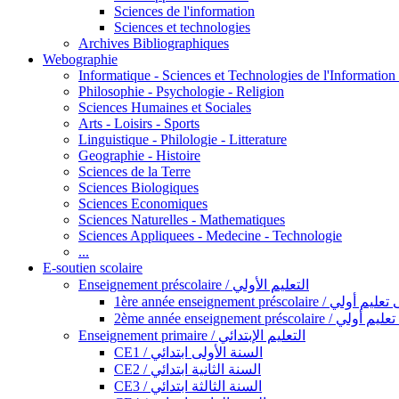
Sciences de l'information
Sciences et technologies
Archives Bibliographiques
Webographie
Informatique - Sciences et Technologies de l'Informatio
Philosophie - Psychologie - Religion
Sciences Humaines et Sociales
Arts - Loisirs - Sports
Linguistique - Philologie - Litterature
Geographie - Histoire
Sciences de la Terre
Sciences Biologiques
Sciences Economiques
Sciences Naturelles - Mathematiques
Sciences Appliquees - Medecine - Technologie
...
E-soutien scolaire
Enseignement préscolaire / التعليم الأولي
1ère année enseignement préscol
2ème année enseignement présc
Enseignement primaire / التعليم الإبتدائي
CE1 / السنة الأولى ابتدائي
CE2 / السنة الثانية ابتدائي
CE3 / السنة الثالثة ابتدائي