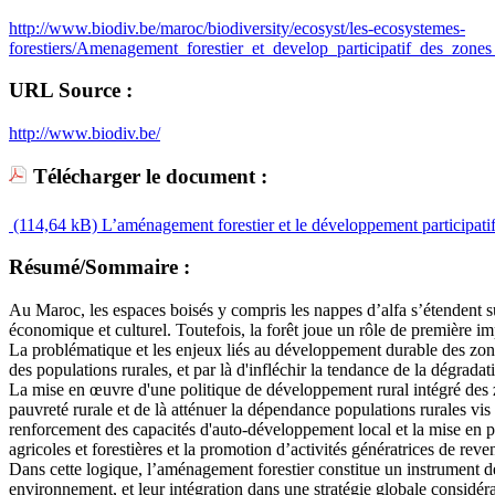
http://www.biodiv.be/maroc/biodiversity/ecosyst/les-ecosystemes-
forestiers/Amenagement_forestier_et_develop_participatif_des_zones_
URL Source :
http://www.biodiv.be/
Télécharger le document :
(114,64 kB)
L’aménagement forestier et le développement participatif d
Résumé/Sommaire :
Au Maroc, les espaces boisés y compris les nappes d’alfa s’étendent su
économique et culturel. Toutefois, la forêt joue un rôle de première im
La problématique et les enjeux liés au développement durable des zones
des populations rurales, et par là d'infléchir la tendance de la dégradat
La mise en œuvre d'une politique de développement rural intégré des zon
pauvreté rurale et de là atténuer la dépendance populations rurales vis à
renforcement des capacités d'auto-développement local et la mise en pl
agricoles et forestières et la promotion d’activités génératrices de reve
Dans cette logique, l’aménagement forestier constitue un instrument de 
environnement, et leur intégration dans une stratégie globale considér