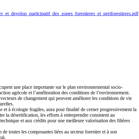
_et_develop_participatif_des_zones_forestieres_et_periforestieres.pdf
occupent une place importante sur le plan environnemental socio-
uction agricole et l’amélioration des conditions de l’environnement.
s vecteurs de changement qui peuvent améliorer les conditions de vie
urelles.
 et à écologie fragiles, aura pour finalité de cerner progressivement la
re la désertification, les efforts à entreprendre consistent au
echnique et aux crédits pour une meilleure valorisation des filières
 de toutes les composantes liées au secteur forestier et à son
al.