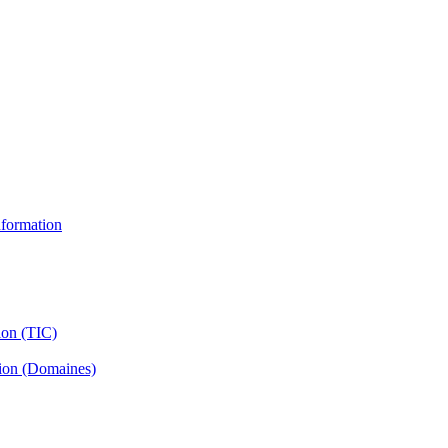
information
ion (TIC)
tion (Domaines)