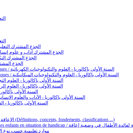
التعليم 
التعليم ا
ignement original / الجذع المشترك التعليم الأصيل
commun - Lettres et Sciences humaines / الجذع المشترك آداب و علوم إنسانية
nche technologique / الجذع المشترك التكنولوجي
ntifique / الجذع المشترك العلمي
1ère année BAC - Sciences et technologies électriques / السنة الأولى باكالوريا - العلوم والتكنولوجيات الكهربائية
1ère année BAC - Sciences et technologies mécaniques / السنة الأولى باكالوريا - العلوم والتكنولوجيات الميكانيكية
AC - Sciences expérimentales / السنة الأولى باكالوريا - العلوم التجريبية
BAC - Sciences mathématiques / السنة الأولى باكالوريا - العلوم الرياضية
 السنة الأولى باكالوريا – اللغة العربية
e année BAC - Lettres et sciences humaines / السنة الأولى باكالوريا - الآداب والعلوم الإنسانية
quées / السنة الأولى باكالوريا - الفنون التطبيقية
Handicap et Éducation inclusive / الإعاقة والتربية الدامجة (Définitions, concepts, fondements, classifications ...)
Programme national de l’éducation inclusive pour les enfants en situation de h
ucatives par type d’handicap / موارد تعليمية حسب نوع الإعاقة