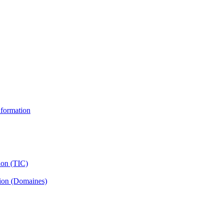
information
ion (TIC)
tion (Domaines)