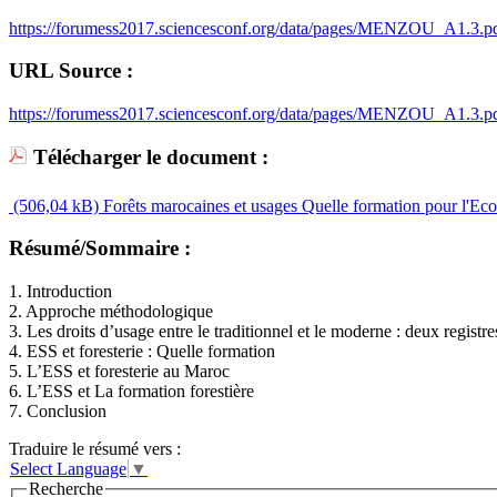
https://forumess2017.sciencesconf.org/data/pages/MENZOU_A1.3.p
URL Source :
https://forumess2017.sciencesconf.org/data/pages/MENZOU_A1.3.p
Télécharger le document :
(506,04 kB)
Forêts marocaines et usages Quelle formation pour l'Econ
Résumé/Sommaire :
1. Introduction
2. Approche méthodologique
3. Les droits d’usage entre le traditionnel et le moderne : deux regis
4. ESS et foresterie : Quelle formation
5. L’ESS et foresterie au Maroc
6. L’ESS et La formation forestière
7. Conclusion
Traduire le résumé vers :
Select Language
▼
Recherche