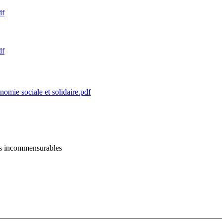
df
df
omie sociale et solidaire.pdf
tres incommensurables