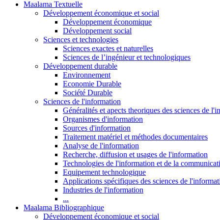
Maalama Textuelle
Développement économique et social
Développement économique
Développement social
Sciences et technologies
Sciences exactes et naturelles
Sciences de l’ingénieur et technologiques
Développement durable
Environnement
Economie Durable
Société Durable
Sciences de l'information
Généralités et apects theoriques des sciences de l'
Organismes d'information
Sources d'information
Traitement matériel et méthodes documentaires
Analyse de l'information
Recherche, diffusion et usages de l'information
Technologies de l'information et de la communicat
Equipement technologique
Applications spécifiques des sciences de l'informa
Industries de l'information
...
Maalama Bibliographique
Développement économique et social