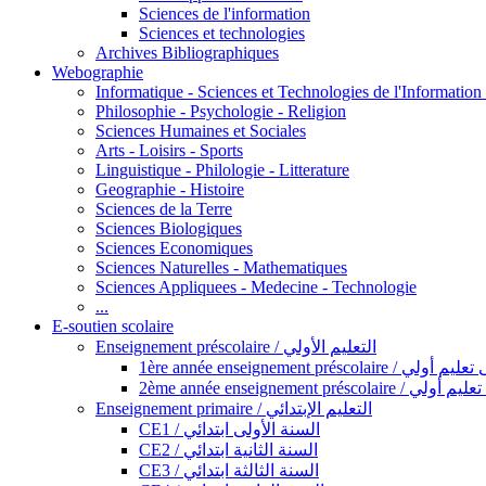
Sciences de l'information
Sciences et technologies
Archives Bibliographiques
Webographie
Informatique - Sciences et Technologies de l'Informatio
Philosophie - Psychologie - Religion
Sciences Humaines et Sociales
Arts - Loisirs - Sports
Linguistique - Philologie - Litterature
Geographie - Histoire
Sciences de la Terre
Sciences Biologiques
Sciences Economiques
Sciences Naturelles - Mathematiques
Sciences Appliquees - Medecine - Technologie
...
E-soutien scolaire
Enseignement préscolaire / التعليم الأولي
1ère année enseignement préscol
2ème année enseignement présc
Enseignement primaire / التعليم الإبتدائي
CE1 / السنة الأولى ابتدائي
CE2 / السنة الثانية ابتدائي
CE3 / السنة الثالثة ابتدائي