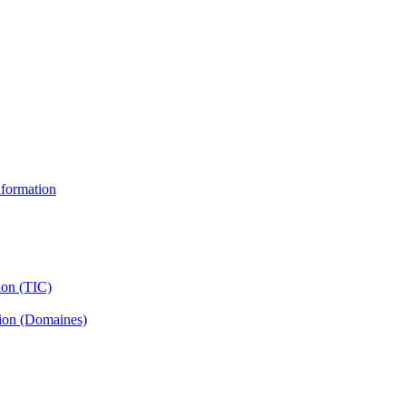
information
ion (TIC)
tion (Domaines)