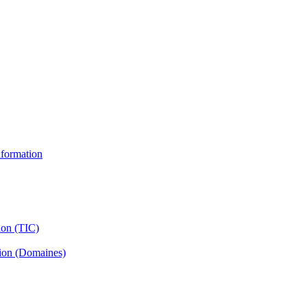
information
ion (TIC)
tion (Domaines)