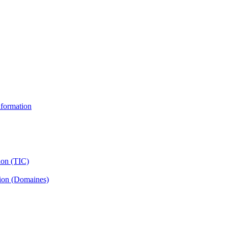
information
ion (TIC)
tion (Domaines)