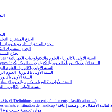
التعليم 
التعليم ا
ignement original / الجذع المشترك التعليم الأصيل
commun - Lettres et Sciences humaines / الجذع المشترك آداب و علوم إنسانية
nche technologique / الجذع المشترك التكنولوجي
ntifique / الجذع المشترك العلمي
1ère année BAC - Sciences et technologies électriques / السنة الأولى باكالوريا - العلوم والتكنولوجيات الكهربائية
1ère année BAC - Sciences et technologies mécaniques / السنة الأولى باكالوريا - العلوم والتكنولوجيات الميكانيكية
AC - Sciences expérimentales / السنة الأولى باكالوريا - العلوم التجريبية
BAC - Sciences mathématiques / السنة الأولى باكالوريا - العلوم الرياضية
 السنة الأولى باكالوريا – اللغة العربية
e année BAC - Lettres et sciences humaines / السنة الأولى باكالوريا - الآداب والعلوم الإنسانية
quées / السنة الأولى باكالوريا - الفنون التطبيقية
Handicap et Éducation inclusive / الإعاقة والتربية الدامجة (Définitions, concepts, fondements, classifications ...)
Programme national de l’éducation inclusive pour les enfants en situation de h
ucatives par type d’handicap / موارد تعليمية حسب نوع الإعاقة