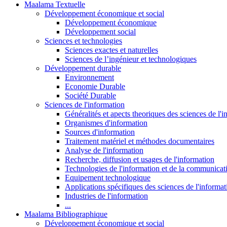
Maalama Textuelle
Développement économique et social
Développement économique
Développement social
Sciences et technologies
Sciences exactes et naturelles
Sciences de l’ingénieur et technologiques
Développement durable
Environnement
Economie Durable
Société Durable
Sciences de l'information
Généralités et apects theoriques des sciences de l'
Organismes d'information
Sources d'information
Traitement matériel et méthodes documentaires
Analyse de l'information
Recherche, diffusion et usages de l'information
Technologies de l'information et de la communicat
Equipement technologique
Applications spécifiques des sciences de l'informa
Industries de l'information
...
Maalama Bibliographique
Développement économique et social