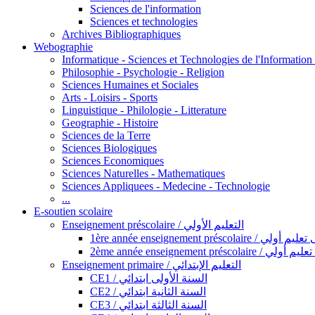
Sciences de l'information
Sciences et technologies
Archives Bibliographiques
Webographie
Informatique - Sciences et Technologies de l'Informatio
Philosophie - Psychologie - Religion
Sciences Humaines et Sociales
Arts - Loisirs - Sports
Linguistique - Philologie - Litterature
Geographie - Histoire
Sciences de la Terre
Sciences Biologiques
Sciences Economiques
Sciences Naturelles - Mathematiques
Sciences Appliquees - Medecine - Technologie
...
E-soutien scolaire
Enseignement préscolaire / التعليم الأولي
1ère année enseignement préscol
2ème année enseignement présc
Enseignement primaire / التعليم الإبتدائي
CE1 / السنة الأولى ابتدائي
CE2 / السنة الثانية ابتدائي
CE3 / السنة الثالثة ابتدائي