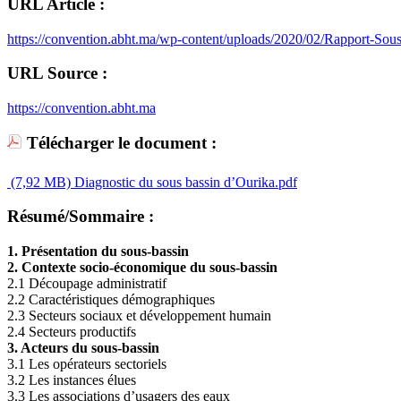
URL Article :
https://convention.abht.ma/wp-content/uploads/2020/02/Rapport-Sous
URL Source :
https://convention.abht.ma
Télécharger le document :
(7,92 MB)
Diagnostic du sous bassin d’Ourika.pdf
Résumé/Sommaire :
1. Présentation du sous-bassin
2. Contexte socio-économique du sous-bassin
2.1 Découpage administratif
2.2 Caractéristiques démographiques
2.3 Secteurs sociaux et développement humain
2.4 Secteurs productifs
3. Acteurs du sous-bassin
3.1 Les opérateurs sectoriels
3.2 Les instances élues
3.3 Les associations d’usagers des eaux