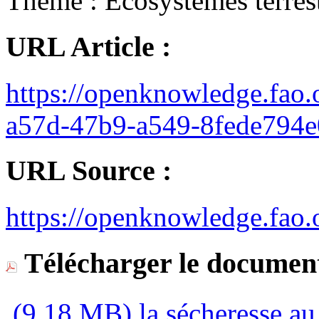
Thème :
Ecosystèmes terres
URL Article :
https://openknowledge.fao.
a57d-47b9-a549-8fede794e
URL Source :
https://openknowledge.fao.
Télécharger le document
(9,18 MB)
la sécheresse a