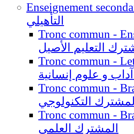
Enseignement secondaire qualifi
التأهيلي
Tronc commun - Enseig
ترك التعليم الأصيل
Tronc commun - Lett
داب و علوم إنسانية
Tronc commun - Branch
لمشترك التكنولوجي
Tronc commun - Branch
المشترك العلمي