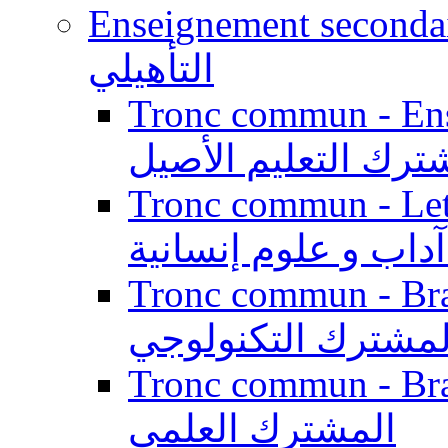
Enseignement secondaire qualifi
التأهيلي
Tronc commun - Enseig
ترك التعليم الأصيل
Tronc commun - Lett
داب و علوم إنسانية
Tronc commun - Branch
لمشترك التكنولوجي
Tronc commun - Branch
المشترك العلمي