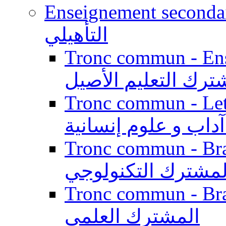
Enseignement secondaire qualifi
التأهيلي
Tronc commun - Enseig
ترك التعليم الأصيل
Tronc commun - Lett
داب و علوم إنسانية
Tronc commun - Branch
لمشترك التكنولوجي
Tronc commun - Branch
المشترك العلمي