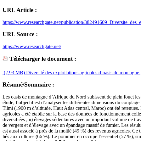
URL Article :
https://www.researchgate.net/publication/382491609_Diversite_des_
URL Source :
https://www.researchgate.net/
Télécharger le document :
(2,93 MB)
Diversité des exploitations agricoles d’oasis de montagne.
Résumé/Sommaire :
Les oasis de montagne d’Afrique du Nord subissent de plein fouet les e
étude, l’objectif est d’analyser les différentes dimensions du couplag
Tilmi (1900 m d’altitude, Haut Atlas central, Maroc) ont été retenues. 
agricoles a été établie sur la base des données de fonctionnement collec
diversifiées ; ii) élevages sédentaires avec un important volume de trava
de vergers et d’élevage avec un épandage massif de fumier. Les résultat
est aussi associé à près de la moitié (49 %) des revenus agricoles. Ce
liés aux cultures (66 %). Le pommier en occupe l’essentiel (57 %), su