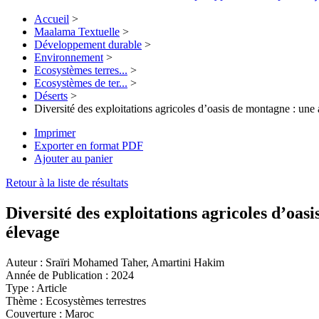
Accueil
>
Maalama Textuelle
>
Développement durable
>
Environnement
>
Ecosystèmes terres...
>
Ecosystèmes de ter...
>
Déserts
>
Diversité des exploitations agricoles d’oasis de montagne : une a
Imprimer
Exporter en format PDF
Ajouter au panier
Retour à la liste de résultats
Diversité des exploitations agricoles d’oasi
élevage
Auteur :
Sraïri Mohamed Taher, Amartini Hakim
Année de Publication :
2024
Type :
Article
Thème :
Ecosystèmes terrestres
Couverture :
Maroc