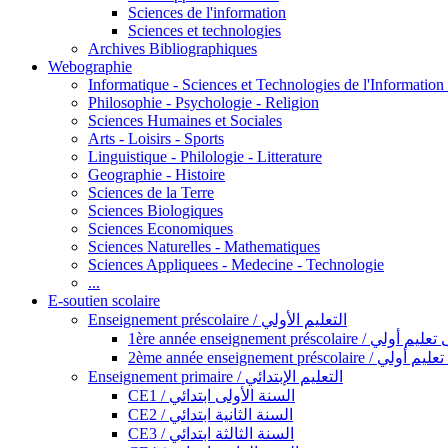
Sciences de l'information
Sciences et technologies
Archives Bibliographiques
Webographie
Informatique - Sciences et Technologies de l'Informatio
Philosophie - Psychologie - Religion
Sciences Humaines et Sociales
Arts - Loisirs - Sports
Linguistique - Philologie - Litterature
Geographie - Histoire
Sciences de la Terre
Sciences Biologiques
Sciences Economiques
Sciences Naturelles - Mathematiques
Sciences Appliquees - Medecine - Technologie
...
E-soutien scolaire
Enseignement préscolaire / التعليم الأولي
1ère année enseignement préscol
2ème année enseignement présc
Enseignement primaire / التعليم الإبتدائي
CE1 / السنة الأولى ابتدائي
CE2 / السنة الثانية ابتدائي
CE3 / السنة الثالثة ابتدائي