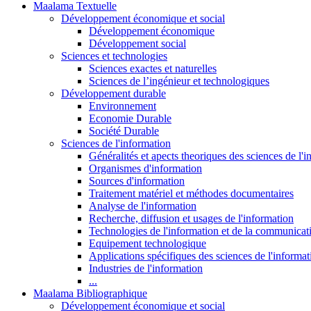
Maalama Textuelle
Développement économique et social
Développement économique
Développement social
Sciences et technologies
Sciences exactes et naturelles
Sciences de l’ingénieur et technologiques
Développement durable
Environnement
Economie Durable
Société Durable
Sciences de l'information
Généralités et apects theoriques des sciences de l'
Organismes d'information
Sources d'information
Traitement matériel et méthodes documentaires
Analyse de l'information
Recherche, diffusion et usages de l'information
Technologies de l'information et de la communicat
Equipement technologique
Applications spécifiques des sciences de l'informa
Industries de l'information
...
Maalama Bibliographique
Développement économique et social