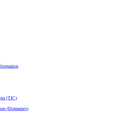
information
ion (TIC)
tion (Domaines)