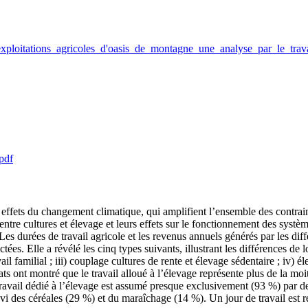
exploitations_agricoles_d'oasis_de_montagne_une_analyse_par_le_trav
pdf
ffets du changement climatique, qui amplifient l’ensemble des contrainte
e entre cultures et élevage et leurs effets sur le fonctionnement des sy
Les durées de travail agricole et les revenus annuels générés par les dif
tées. Elle a révélé les cinq types suivants, illustrant les différences de
il familial ; iii) couplage cultures de rente et élevage sédentaire ; iv) él
s ont montré que le travail alloué à l’élevage représente plus de la moiti
 travail dédié à l’élevage est assumé presque exclusivement (93 %) par d
ivi des céréales (29 %) et du maraîchage (14 %). Un jour de travail es