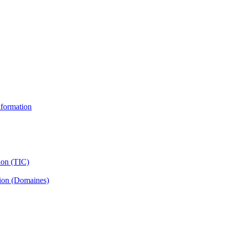
information
ion (TIC)
tion (Domaines)