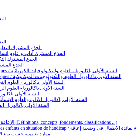
التعليم 
التعليم ا
ignement original / الجذع المشترك التعليم الأصيل
commun - Lettres et Sciences humaines / الجذع المشترك آداب و علوم إنسانية
nche technologique / الجذع المشترك التكنولوجي
ntifique / الجذع المشترك العلمي
1ère année BAC - Sciences et technologies électriques / السنة الأولى باكالوريا - العلوم والتكنولوجيات الكهربائية
1ère année BAC - Sciences et technologies mécaniques / السنة الأولى باكالوريا - العلوم والتكنولوجيات الميكانيكية
AC - Sciences expérimentales / السنة الأولى باكالوريا - العلوم التجريبية
BAC - Sciences mathématiques / السنة الأولى باكالوريا - العلوم الرياضية
 السنة الأولى باكالوريا – اللغة العربية
e année BAC - Lettres et sciences humaines / السنة الأولى باكالوريا - الآداب والعلوم الإنسانية
quées / السنة الأولى باكالوريا - الفنون التطبيقية
Handicap et Éducation inclusive / الإعاقة والتربية الدامجة (Définitions, concepts, fondements, classifications ...)
Programme national de l’éducation inclusive pour les enfants en situation de h
ucatives par type d’handicap / موارد تعليمية حسب نوع الإعاقة