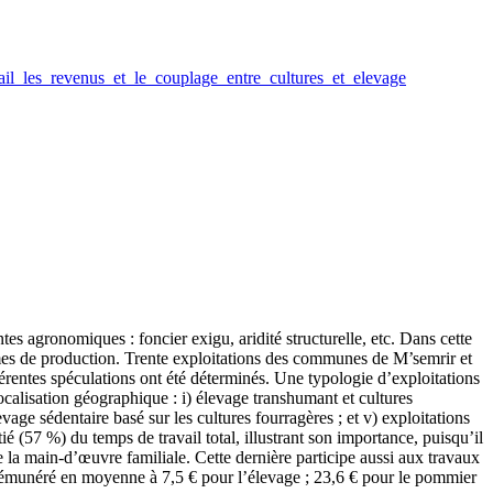
ail_les_revenus_et_le_couplage_entre_cultures_et_elevage
s agronomiques : foncier exigu, aridité structurelle, etc. Dans cette
stèmes de production. Trente exploitations des communes de M’semrir et
férentes spéculations ont été déterminés. Une typologie d’exploitations
 localisation géographique : i) élevage transhumant et cultures
evage sédentaire basé sur les cultures fourragères ; et v) exploitations
é (57 %) du temps de travail total, illustrant son importance, puisqu’il
e la main-d’œuvre familiale. Cette dernière participe aussi aux travaux
t rémunéré en moyenne à 7,5 € pour l’élevage ; 23,6 € pour le pommier