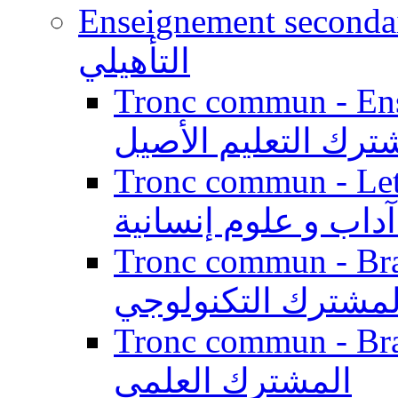
Enseignement secondaire qualifi
التأهيلي
Tronc commun - Enseig
ترك التعليم الأصيل
Tronc commun - Lett
داب و علوم إنسانية
Tronc commun - Branch
لمشترك التكنولوجي
Tronc commun - Branch
المشترك العلمي