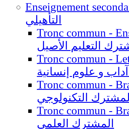
Enseignement secondaire qualifi
التأهيلي
Tronc commun - Enseig
ترك التعليم الأصيل
Tronc commun - Lett
داب و علوم إنسانية
Tronc commun - Branch
لمشترك التكنولوجي
Tronc commun - Branch
المشترك العلمي