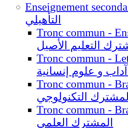
Enseignement secondaire qualifi
التأهيلي
Tronc commun - Enseig
ترك التعليم الأصيل
Tronc commun - Lett
داب و علوم إنسانية
Tronc commun - Branch
لمشترك التكنولوجي
Tronc commun - Branch
المشترك العلمي