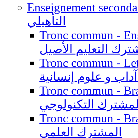
Enseignement secondaire qualifi
التأهيلي
Tronc commun - Enseig
ترك التعليم الأصيل
Tronc commun - Lett
داب و علوم إنسانية
Tronc commun - Branch
لمشترك التكنولوجي
Tronc commun - Branch
المشترك العلمي