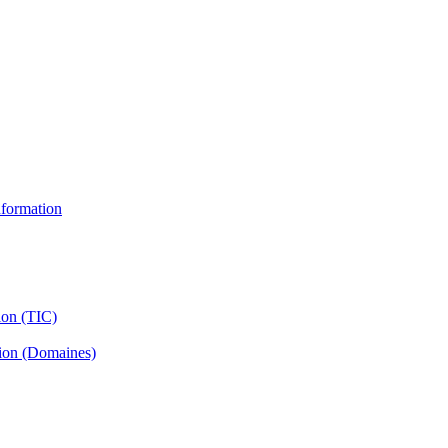
information
ion (TIC)
tion (Domaines)