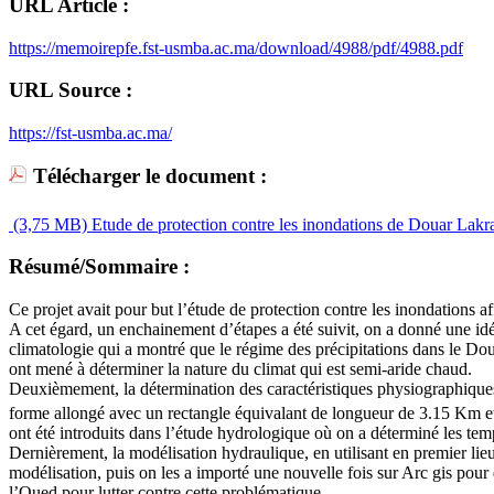
URL Article :
https://memoirepfe.fst-usmba.ac.ma/download/4988/pdf/4988.pdf
URL Source :
https://fst-usmba.ac.ma/
Télécharger le document :
(3,75 MB)
Etude de protection contre les inondations de Douar Lakr
Résumé/Sommaire :
Ce projet avait pour but l’étude de protection contre les inondations 
A cet égard, un enchainement d’étapes a été suivit, on a donné une i
climatologie qui a montré que le régime des précipitations dans le Doua
ont mené à déterminer la nature du climat qui est semi-aride chaud.
Deuxièmement, la détermination des caractéristiques physiographiques d
forme allongé avec un rectangle équivalant de longueur de 3.15 Km et l
ont été introduits dans l’étude hydrologique où on a déterminé les tem
Dernièrement, la modélisation hydraulique, en utilisant en premier 
modélisation, puis on les a importé une nouvelle fois sur Arc gis pou
l’Oued pour lutter contre cette problématique.