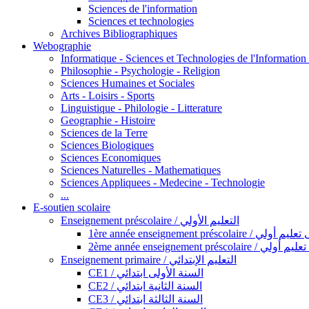
Sciences de l'information
Sciences et technologies
Archives Bibliographiques
Webographie
Informatique - Sciences et Technologies de l'Informatio
Philosophie - Psychologie - Religion
Sciences Humaines et Sociales
Arts - Loisirs - Sports
Linguistique - Philologie - Litterature
Geographie - Histoire
Sciences de la Terre
Sciences Biologiques
Sciences Economiques
Sciences Naturelles - Mathematiques
Sciences Appliquees - Medecine - Technologie
...
E-soutien scolaire
Enseignement préscolaire / التعليم الأولي
1ère année enseignement préscol
2ème année enseignement présc
Enseignement primaire / التعليم الإبتدائي
CE1 / السنة الأولى ابتدائي
CE2 / السنة الثانية ابتدائي
CE3 / السنة الثالثة ابتدائي