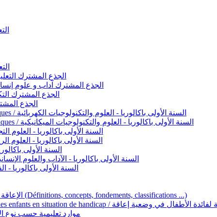
التعليم 
التعليم ا
ignement original / الجذع المشترك التعليم الأصيل
commun - Lettres et Sciences humaines / الجذع المشترك آداب و علوم إنسانية
nche technologique / الجذع المشترك التكنولوجي
ntifique / الجذع المشترك العلمي
1ère année BAC - Sciences et technologies électriques / السنة الأولى باكالوريا - العلوم والتكنولوجيات الكهربائية
1ère année BAC - Sciences et technologies mécaniques / السنة الأولى باكالوريا - العلوم والتكنولوجيات الميكانيكية
AC - Sciences expérimentales / السنة الأولى باكالوريا - العلوم التجريبية
BAC - Sciences mathématiques / السنة الأولى باكالوريا - العلوم الرياضية
 السنة الأولى باكالوريا – اللغة العربية
e année BAC - Lettres et sciences humaines / السنة الأولى باكالوريا - الآداب والعلوم الإنسانية
quées / السنة الأولى باكالوريا - الفنون التطبيقية
Handicap et Éducation inclusive / الإعاقة والتربية الدامجة (Définitions, concepts, fondements, classifications ...)
Programme national de l’éducation inclusive pour les enfants en situation de h
ucatives par type d’handicap / موارد تعليمية حسب نوع الإعاقة