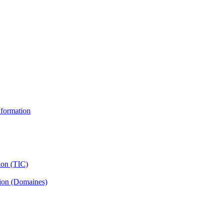
information
ion (TIC)
tion (Domaines)