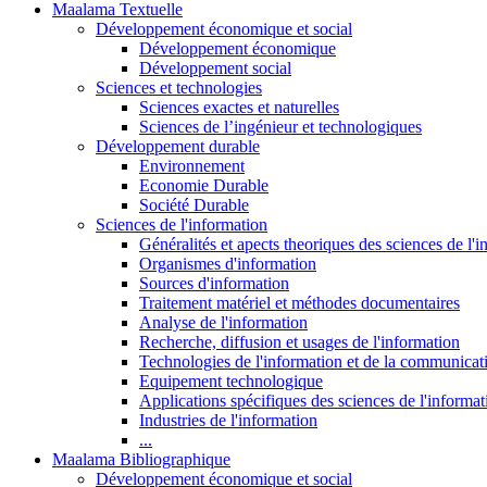
Maalama Textuelle
Développement économique et social
Développement économique
Développement social
Sciences et technologies
Sciences exactes et naturelles
Sciences de l’ingénieur et technologiques
Développement durable
Environnement
Economie Durable
Société Durable
Sciences de l'information
Généralités et apects theoriques des sciences de l'
Organismes d'information
Sources d'information
Traitement matériel et méthodes documentaires
Analyse de l'information
Recherche, diffusion et usages de l'information
Technologies de l'information et de la communicat
Equipement technologique
Applications spécifiques des sciences de l'informa
Industries de l'information
...
Maalama Bibliographique
Développement économique et social