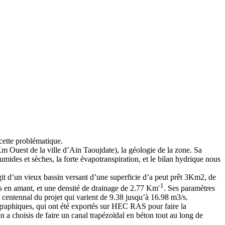
cette problématique.
 Ouest de la ville d’Ain Taoujdate), la géologie de la zone. Sa
umides et sèches, la forte évapotranspiration, et le bilan hydrique nous
git d’un vieux bassin versant d’une superficie d’a peut prêt 3Km2, de
-1
tes en amant, et une densité de drainage de 2.77 Km
. Ses paramètres
t centennal du projet qui varient de 9.38 jusqu’à 16.98 m3/s.
graphiques, qui ont été exportés sur HEC RAS pour faire la
a choisis de faire un canal trapézoïdal en béton tout au long de