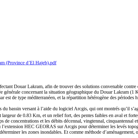
am (Province d’El Hajeb).pdf
affectant Douar Lakram, afin de trouver des solutions convenable contre 
dée générale concernant la situation géographique du Douar Lakram (1 Km
r est de type méditerranéen, et la répartition hétérogène des périodes h
u bassin versant à l’aide du logiciel Arcgis, qui ont montrés qu’il s’a
argeur de 0.83 Km, et un relief fort, des pentes faibles en aval et for
ps de concentrations et les débits décennal, vingtennal, cinquantennal e
lieu l’extension HEC GEORAS sur Arcgis pour déterminer les levés topo
r déterminer les zones inondables. Et comme méthode d’aménagement, on 