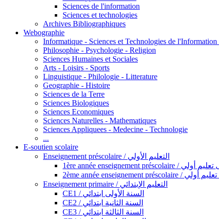
Sciences de l'information
Sciences et technologies
Archives Bibliographiques
Webographie
Informatique - Sciences et Technologies de l'Informatio
Philosophie - Psychologie - Religion
Sciences Humaines et Sociales
Arts - Loisirs - Sports
Linguistique - Philologie - Litterature
Geographie - Histoire
Sciences de la Terre
Sciences Biologiques
Sciences Economiques
Sciences Naturelles - Mathematiques
Sciences Appliquees - Medecine - Technologie
...
E-soutien scolaire
Enseignement préscolaire / التعليم الأولي
1ère année enseignement préscol
2ème année enseignement présc
Enseignement primaire / التعليم الإبتدائي
CE1 / السنة الأولى ابتدائي
CE2 / السنة الثانية ابتدائي
CE3 / السنة الثالثة ابتدائي