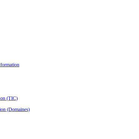
information
ion (TIC)
tion (Domaines)