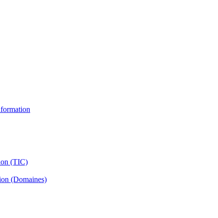
information
ion (TIC)
tion (Domaines)