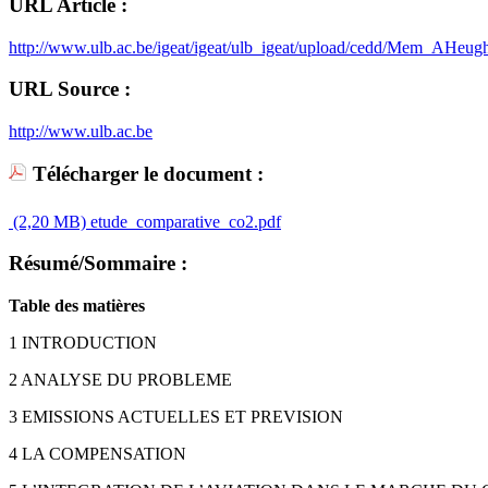
URL Article :
http://www.ulb.ac.be/igeat/igeat/ulb_igeat/upload/cedd/Mem_AHeugh
URL Source :
http://www.ulb.ac.be
Télécharger le document :
(2,20 MB)
etude_comparative_co2.pdf
Résumé/Sommaire :
Table des matières
1 INTRODUCTION
2 ANALYSE DU PROBLEME
3 EMISSIONS ACTUELLES ET PREVISION
4 LA COMPENSATION