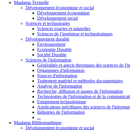
Maalama Textuelle
Développement économique et social
Développement économique
Développement social
Sciences et technologies
Sciences exactes et naturelles
Sciences de l’ingénieur et technologiques
Développement durable
Environnement
Economie Durable
Société Durable
Sciences de l'information
Généralités et apects theoriques des sciences de l'
Organismes d'information
Sources d'information
Traitement matériel et méthodes documentaires
Analyse de l'information
Recherche, diffusion et usages de l'information
Technologies de l'information et de la communicat
Equipement technologique
Applications spécifiques des sciences de l'informa
Industries de l'information
...
Maalama Bibliographique
Développement économique et social