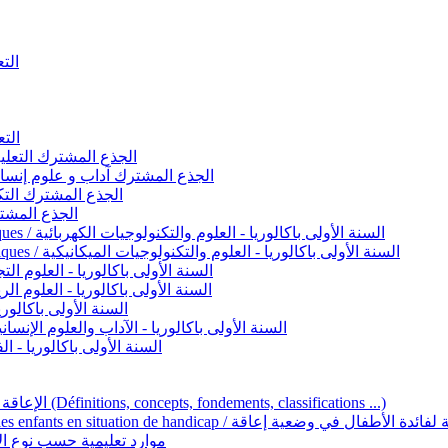
التعليم 
التعليم ا
ignement original / الجذع المشترك التعليم الأصيل
commun - Lettres et Sciences humaines / الجذع المشترك آداب و علوم إنسانية
nche technologique / الجذع المشترك التكنولوجي
ntifique / الجذع المشترك العلمي
1ère année BAC - Sciences et technologies électriques / السنة الأولى باكالوريا - العلوم والتكنولوجيات الكهربائية
1ère année BAC - Sciences et technologies mécaniques / السنة الأولى باكالوريا - العلوم والتكنولوجيات الميكانيكية
AC - Sciences expérimentales / السنة الأولى باكالوريا - العلوم التجريبية
BAC - Sciences mathématiques / السنة الأولى باكالوريا - العلوم الرياضية
 السنة الأولى باكالوريا – اللغة العربية
e année BAC - Lettres et sciences humaines / السنة الأولى باكالوريا - الآداب والعلوم الإنسانية
quées / السنة الأولى باكالوريا - الفنون التطبيقية
Handicap et Éducation inclusive / الإعاقة والتربية الدامجة (Définitions, concepts, fondements, classifications ...)
Programme national de l’éducation inclusive pour les enfants en situation de h
ucatives par type d’handicap / موارد تعليمية حسب نوع الإعاقة