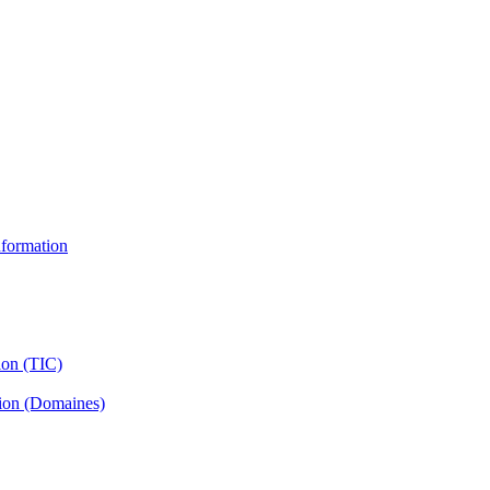
information
ion (TIC)
tion (Domaines)