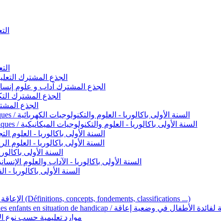
التعليم 
التعليم ا
ignement original / الجذع المشترك التعليم الأصيل
commun - Lettres et Sciences humaines / الجذع المشترك آداب و علوم إنسانية
nche technologique / الجذع المشترك التكنولوجي
ntifique / الجذع المشترك العلمي
1ère année BAC - Sciences et technologies électriques / السنة الأولى باكالوريا - العلوم والتكنولوجيات الكهربائية
1ère année BAC - Sciences et technologies mécaniques / السنة الأولى باكالوريا - العلوم والتكنولوجيات الميكانيكية
AC - Sciences expérimentales / السنة الأولى باكالوريا - العلوم التجريبية
BAC - Sciences mathématiques / السنة الأولى باكالوريا - العلوم الرياضية
 السنة الأولى باكالوريا – اللغة العربية
e année BAC - Lettres et sciences humaines / السنة الأولى باكالوريا - الآداب والعلوم الإنسانية
quées / السنة الأولى باكالوريا - الفنون التطبيقية
Handicap et Éducation inclusive / الإعاقة والتربية الدامجة (Définitions, concepts, fondements, classifications ...)
Programme national de l’éducation inclusive pour les enfants en situation de h
ucatives par type d’handicap / موارد تعليمية حسب نوع الإعاقة