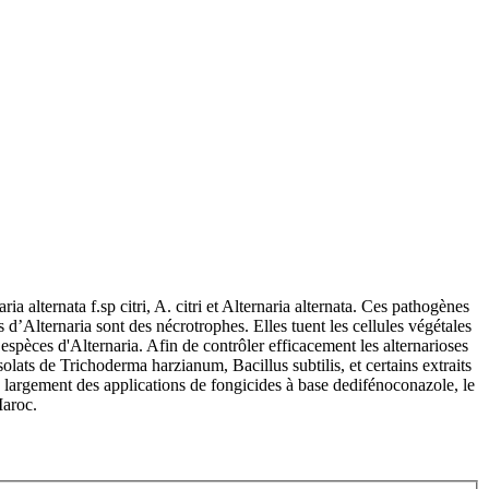
a alternata f.sp citri, A. citri et Alternaria alternata. Ces pathogènes
s d’Alternaria sont des nécrotrophes. Elles tuent les cellules végétales
 espèces d'Alternaria. Afin de contrôler efficacement les alternarioses
solats de Trichoderma harzianum, Bacillus subtilis, et certains extraits
 largement des applications de fongicides à base dedifénoconazole, le
Maroc.