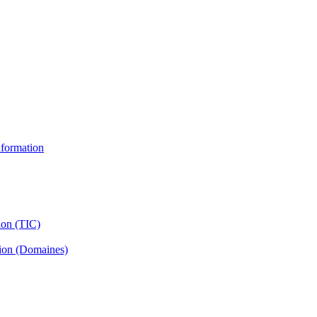
information
ion (TIC)
tion (Domaines)