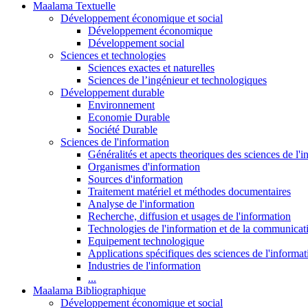
Maalama Textuelle
Développement économique et social
Développement économique
Développement social
Sciences et technologies
Sciences exactes et naturelles
Sciences de l’ingénieur et technologiques
Développement durable
Environnement
Economie Durable
Société Durable
Sciences de l'information
Généralités et apects theoriques des sciences de l'
Organismes d'information
Sources d'information
Traitement matériel et méthodes documentaires
Analyse de l'information
Recherche, diffusion et usages de l'information
Technologies de l'information et de la communicat
Equipement technologique
Applications spécifiques des sciences de l'informa
Industries de l'information
...
Maalama Bibliographique
Développement économique et social