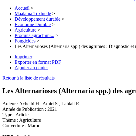
Accueil
>
Maalama Textuelle
>
Développement durable
>
Economie Durable
>
Agriculture
>
Produits agrochimi...
>
Fongicides
>
Les Alternarioses (Alternaria spp.) des agrumes : Diagnostic et
Imprimer
Exporter en format PDF
Ajouter au panier
Retour à la liste de résultats
Les Alternarioses (Alternaria spp.) des ag
Auteur :
Achetbi H., Amiri S., Lahlali R.
Année de Publication :
2021
Type :
Article
Thème :
Agriculture
Couverture :
Maroc