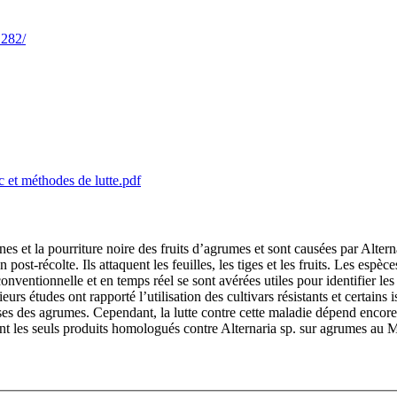
1282/
 et méthodes de lutte.pdf
 et la pourriture noire des fruits d’agrumes et sont causées par Alternari
t-récolte. Ils attaquent les feuilles, les tiges et les fruits. Les espèce
nventionnelle et en temps réel se sont avérées utiles pour identifier les
s études ont rapporté l’utilisation des cultivars résistants et certains i
ses des agrumes. Cependant, la lutte contre cette maladie dépend encore
nt les seuls produits homologués contre Alternaria sp. sur agrumes au 