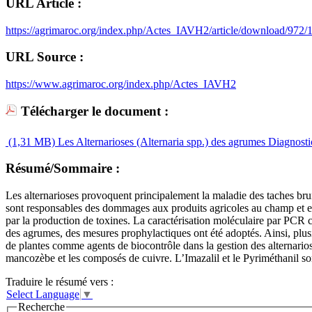
URL Article :
https://agrimaroc.org/index.php/Actes_IAVH2/article/download/972/
URL Source :
https://www.agrimaroc.org/index.php/Actes_IAVH2
Télécharger le document :
(1,31 MB)
Les Alternarioses (Alternaria spp.) des agrumes Diagnostic
Résumé/Sommaire :
Les alternarioses provoquent principalement la maladie des taches brunes
sont responsables des dommages aux produits agricoles au champ et en pos
par la production de toxines. La caractérisation moléculaire par PCR co
des agrumes, des mesures prophylactiques ont été adoptés. Ainsi, plusieur
de plantes comme agents de biocontrôle dans la gestion des alternario
mancozèbe et les composés de cuivre. L’Imazalil et le Pyriméthanil so
Traduire le résumé vers :
Select Language
▼
Recherche