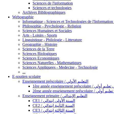
Sciences de l'information
Sciences et technologies
Archives Bibliographiques
Webographie
Informatique - Sciences et Technologies de l'Informatio
Philosophie - Psychologie - Religion
Sciences Humaines et Sociales
Arts - Loisirs - Sports
Linguistique - Philologie - Litterature
Geographie - Histoire
Sciences de la Terre
Sciences Biologiques
Sciences Economiques
Sciences Naturelles - Mathematiques
Sciences Appliquees - Medecine - Technologie
...
E-soutien scolaire
Enseignement préscolaire / التعليم الأولي
1ère année enseignement préscol
2ème année enseignement présc
Enseignement primaire / التعليم الإبتدائي
CE1 / السنة الأولى ابتدائي
CE2 / السنة الثانية ابتدائي
CE3 / السنة الثالثة ابتدائي