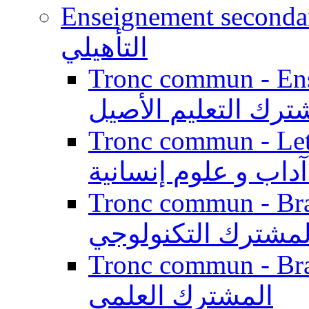
Enseignement secondaire qualifi
التأهيلي
Tronc commun - Enseig
ترك التعليم الأصيل
Tronc commun - Lett
داب و علوم إنسانية
Tronc commun - Branch
لمشترك التكنولوجي
Tronc commun - Branch
المشترك العلمي