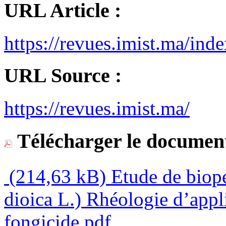
URL Article :
https://revues.imist.ma/i
URL Source :
https://revues.imist.ma/
Télécharger le document
(214,63 kB)
Etude de biopes
dioica L.) Rhéologie d’appli
fongicide.pdf