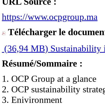
URL Source :
https://www.ocpgroup.ma
Télécharger le document
(36,94 MB)
Sustainability
Résumé/Sommaire :
1. OCP Group at a glance
2. OCP sustainability strate
3. Enivironment