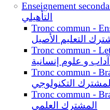
Enseignement secondaire qualifi
التأهيلي
Tronc commun - Enseig
ترك التعليم الأصيل
Tronc commun - Lett
داب و علوم إنسانية
Tronc commun - Branch
لمشترك التكنولوجي
Tronc commun - Branch
المشترك العلمي