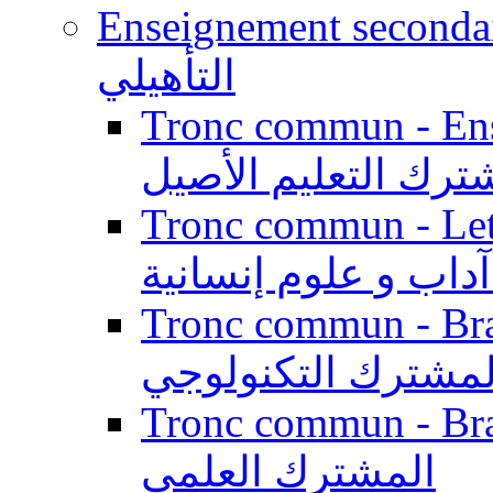
Enseignement secondaire qualifi
التأهيلي
Tronc commun - Enseig
ترك التعليم الأصيل
Tronc commun - Lett
داب و علوم إنسانية
Tronc commun - Branch
لمشترك التكنولوجي
Tronc commun - Branch
المشترك العلمي