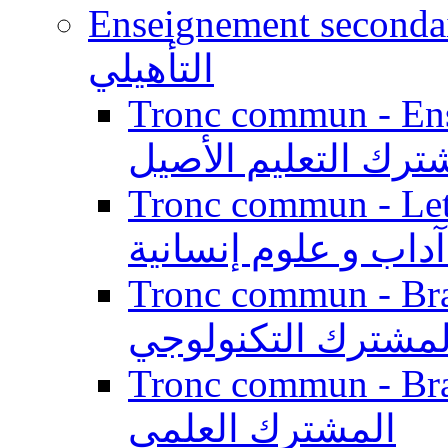
Enseignement secondaire qualifi
التأهيلي
Tronc commun - Enseig
ترك التعليم الأصيل
Tronc commun - Lett
داب و علوم إنسانية
Tronc commun - Branch
لمشترك التكنولوجي
Tronc commun - Branch
المشترك العلمي