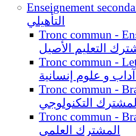
Enseignement secondaire qualifi
التأهيلي
Tronc commun - Enseig
ترك التعليم الأصيل
Tronc commun - Lett
داب و علوم إنسانية
Tronc commun - Branch
لمشترك التكنولوجي
Tronc commun - Branch
المشترك العلمي