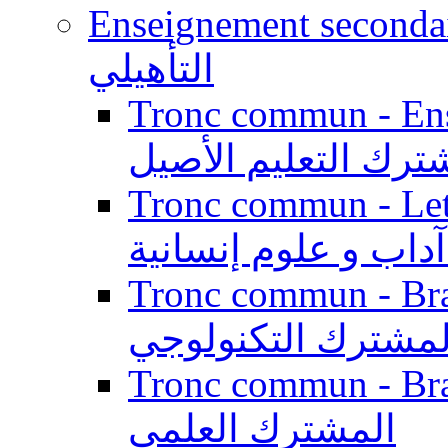
Enseignement secondaire qualifi
التأهيلي
Tronc commun - Enseig
ترك التعليم الأصيل
Tronc commun - Lett
داب و علوم إنسانية
Tronc commun - Branch
لمشترك التكنولوجي
Tronc commun - Branch
المشترك العلمي