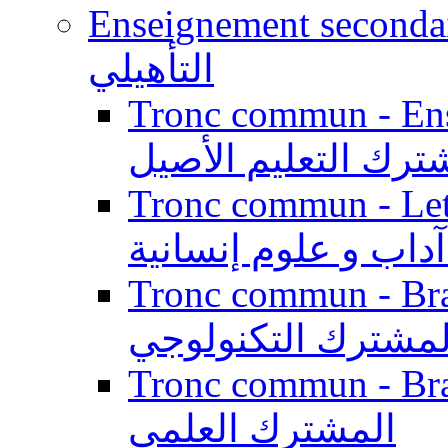
Enseignement secondaire qualifi
التأهيلي
Tronc commun - Enseig
ترك التعليم الأصيل
Tronc commun - Lett
داب و علوم إنسانية
Tronc commun - Branch
لمشترك التكنولوجي
Tronc commun - Branch
المشترك العلمي