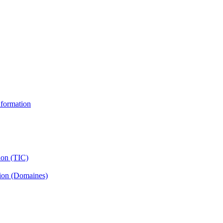
information
ion (TIC)
tion (Domaines)