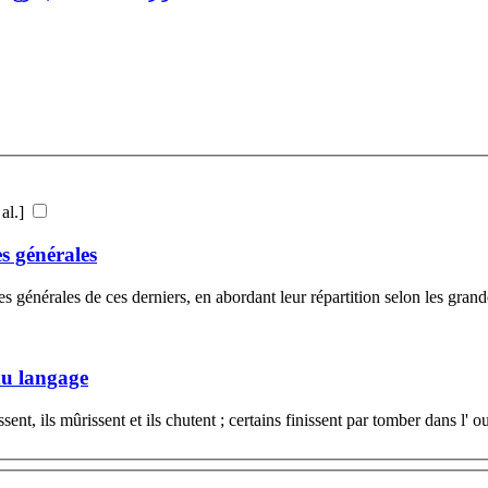
ahim, Atiki Nadia ...[et al.]
s générales
s générales de ces derniers, en abordant leur répartition selon les grand
du langage
ent, ils mûrissent et ils chutent ; certains finissent par tomber dans l' out