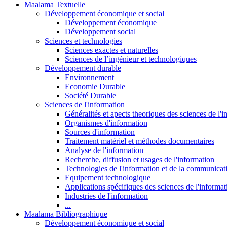
Maalama Textuelle
Développement économique et social
Développement économique
Développement social
Sciences et technologies
Sciences exactes et naturelles
Sciences de l’ingénieur et technologiques
Développement durable
Environnement
Economie Durable
Société Durable
Sciences de l'information
Généralités et apects theoriques des sciences de l'
Organismes d'information
Sources d'information
Traitement matériel et méthodes documentaires
Analyse de l'information
Recherche, diffusion et usages de l'information
Technologies de l'information et de la communicat
Equipement technologique
Applications spécifiques des sciences de l'informa
Industries de l'information
...
Maalama Bibliographique
Développement économique et social