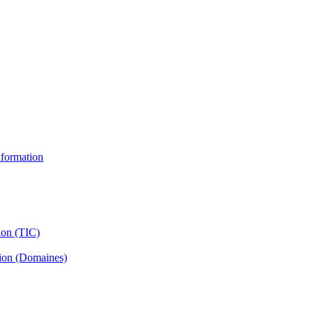
information
ion (TIC)
tion (Domaines)