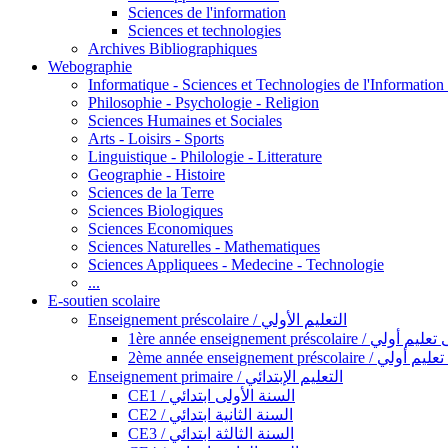
Sciences de l'information
Sciences et technologies
Archives Bibliographiques
Webographie
Informatique - Sciences et Technologies de l'Informatio
Philosophie - Psychologie - Religion
Sciences Humaines et Sociales
Arts - Loisirs - Sports
Linguistique - Philologie - Litterature
Geographie - Histoire
Sciences de la Terre
Sciences Biologiques
Sciences Economiques
Sciences Naturelles - Mathematiques
Sciences Appliquees - Medecine - Technologie
...
E-soutien scolaire
Enseignement préscolaire / التعليم الأولي
1ère année enseignement préscol
2ème année enseignement présc
Enseignement primaire / التعليم الإبتدائي
CE1 / السنة الأولى ابتدائي
CE2 / السنة الثانية ابتدائي
CE3 / السنة الثالثة ابتدائي