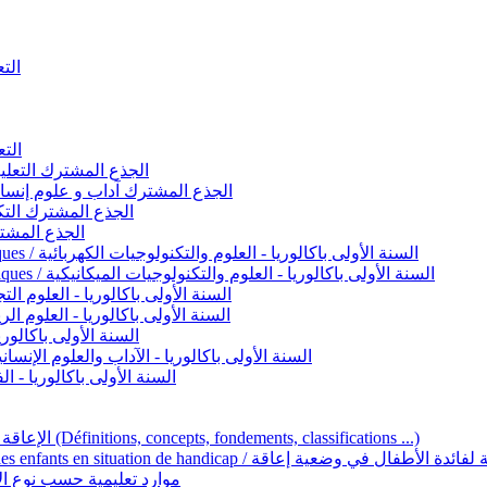
التعليم 
التعليم ا
ignement original / الجذع المشترك التعليم الأصيل
commun - Lettres et Sciences humaines / الجذع المشترك آداب و علوم إنسانية
nche technologique / الجذع المشترك التكنولوجي
ntifique / الجذع المشترك العلمي
1ère année BAC - Sciences et technologies électriques / السنة الأولى باكالوريا - العلوم والتكنولوجيات الكهربائية
1ère année BAC - Sciences et technologies mécaniques / السنة الأولى باكالوريا - العلوم والتكنولوجيات الميكانيكية
AC - Sciences expérimentales / السنة الأولى باكالوريا - العلوم التجريبية
BAC - Sciences mathématiques / السنة الأولى باكالوريا - العلوم الرياضية
 السنة الأولى باكالوريا – اللغة العربية
e année BAC - Lettres et sciences humaines / السنة الأولى باكالوريا - الآداب والعلوم الإنسانية
quées / السنة الأولى باكالوريا - الفنون التطبيقية
Handicap et Éducation inclusive / الإعاقة والتربية الدامجة (Définitions, concepts, fondements, classifications ...)
Programme national de l’éducation inclusive pour les enfants en situation de h
ucatives par type d’handicap / موارد تعليمية حسب نوع الإعاقة