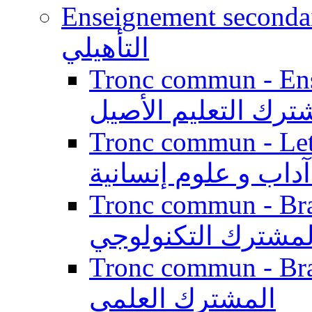
Enseignement secondaire qualifi
التأهيلي
Tronc commun - Enseig
ترك التعليم الأصيل
Tronc commun - Lett
داب و علوم إنسانية
Tronc commun - Branch
لمشترك التكنولوجي
Tronc commun - Branch
المشترك العلمي