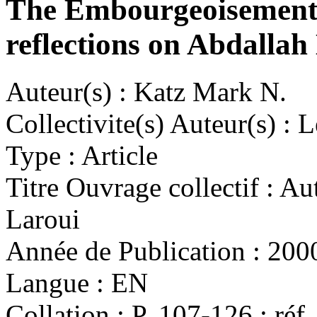
The Embourgeoisement o
reflections on Abdallah
Auteur(s) :
Katz Mark N.
Collectivite(s) Auteur(s) :
Le
Type :
Article
Titre Ouvrage collectif :
Aut
Laroui
Année de Publication :
200
Langue :
EN
Collation :
P. 107-126 : réf.