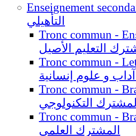
Enseignement secondaire qualifi
التأهيلي
Tronc commun - Enseig
ترك التعليم الأصيل
Tronc commun - Lett
داب و علوم إنسانية
Tronc commun - Branch
لمشترك التكنولوجي
Tronc commun - Branch
المشترك العلمي