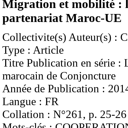
Migration et mobilité : 
partenariat Maroc-UE
Collectivite(s) Auteur(s) :
Ce
Type :
Article
Titre Publication en série :
L
marocain de Conjoncture
Année de Publication :
201
Langue :
FR
Collation :
N°261, p. 25-26
Mots-clés :
COOPERATION