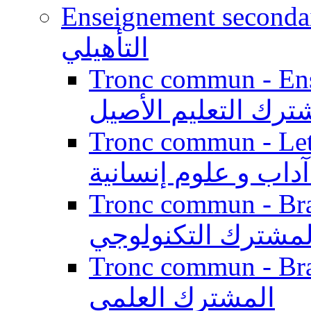
Enseignement secondaire qualifi
التأهيلي
Tronc commun - Enseig
ترك التعليم الأصيل
Tronc commun - Lett
داب و علوم إنسانية
Tronc commun - Branch
لمشترك التكنولوجي
Tronc commun - Branch
المشترك العلمي