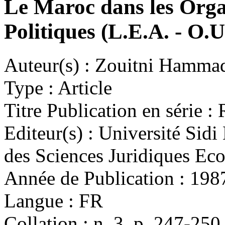
Le Maroc dans les Orga
Politiques (L.E.A. - O.U
Auteur(s) :
Zouitni Hamma
Type :
Article
Titre Publication en série :
R
Editeur(s) :
Université Sidi
des Sciences Juridiques Ec
Année de Publication :
198
Langue :
FR
Collation :
n. 3, p. 247-250